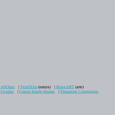
a sOOlare
|
VerzOOra
(natura)
|
BraveART
(arte)
-Ucraina
|
Guerra Israele-Hamas
|
Situazione Coronavirus