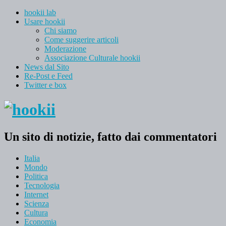
hookii lab
Usare hookii
Chi siamo
Come suggerire articoli
Moderazione
Associazione Culturale hookii
News dal Sito
Re-Post e Feed
Twitter e box
Un sito di notizie, fatto dai commentatori
Italia
Mondo
Politica
Tecnologia
Internet
Scienza
Cultura
Economia