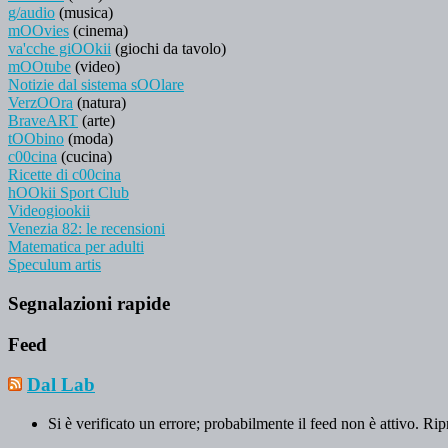
g/audio
(musica)
mOOvies
(cinema)
va'cche giOOkii
(giochi da tavolo)
mOOtube
(video)
Notizie dal sistema sOOlare
VerzOOra
(natura)
BraveART
(arte)
tOObino
(moda)
c00cina
(cucina)
Ricette di c00cina
hOOkii Sport Club
Videogiookii
Venezia 82: le recensioni
Matematica per adulti
Speculum artis
Segnalazioni rapide
Feed
Dal Lab
Si è verificato un errore; probabilmente il feed non è attivo. Rip