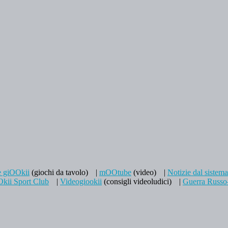
e giOOkii
(giochi da tavolo)
|
mOOtube
(video)
|
Notizie dal sistem
kii Sport Club
|
Videogiookii
(consigli videoludici)
|
Guerra Russo