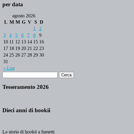
per data
agosto 2026
L
M
M
G
V
S
D
1
2
3
4
5
6
7
8
9
10
11
12
13
14
15
16
17
18
19
20
21
22
23
24
25
26
27
28
29
30
31
« Lug
Tesseramento 2026
Dieci anni di hookii
La storia di hookii a fumetti