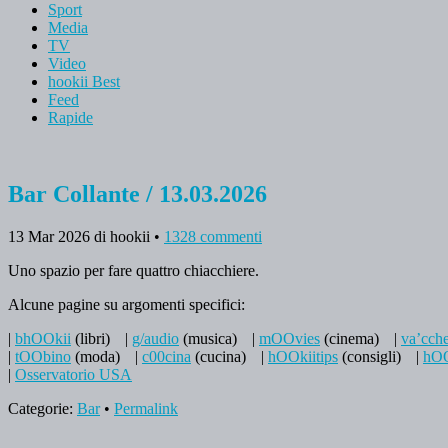
Sport
Media
TV
Video
hookii Best
Feed
Rapide
Bar Collante / 13.03.2026
13 Mar 2026
di hookii
•
1328 commenti
Uno spazio per fare quattro chiacchiere.
Alcune pagine su argomenti specifici:
|
bhOOkii
(libri)
|
g/audio
(musica)
|
mOOvies
(cinema)
|
va’cch
|
tOObino
(moda)
|
c00cina
(cucina)
|
hOOkiitips
(consigli)
|
hOO
|
Osservatorio USA
Categorie:
Bar
•
Permalink