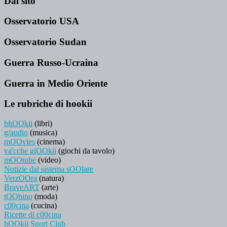
Dal sito
Osservatorio USA
Osservatorio Sudan
Guerra Russo-Ucraina
Guerra in Medio Oriente
Le rubriche di hookii
bhOOkii
(libri)
g/audio
(musica)
mOOvies
(cinema)
va'cche giOOkii
(giochi da tavolo)
mOOtube
(video)
Notizie dal sistema sOOlare
VerzOOra
(natura)
BraveART
(arte)
tOObino
(moda)
c00cina
(cucina)
Ricette di c00cina
hOOkii Sport Club