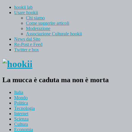
hookii lab
Usare hookii
Chi siamo
Come suggerire articoli
Moderazione
Associazione Culturale hookii
News dal Sito
Re-Post e Feed
Twitter e box
La mucca è caduta ma non è morta
Italia
Mondo
Politica
Tecnologia
Internet
Scienza
Cultura
Economia