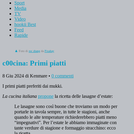
Sport
Media
TV
Video
hookii Best
Feed
Rapide
Foto di
roc zhang
da
Pixabay
c00cina: Primi piatti
8 Giu 2024
di Kenmare
•
0 commenti
I primi piatti preferiti dai mukki.
La cucina italiana
propone
la ricetta delle lasagne d’estate:
Le lasagne sono così buone che troviamo un modo per
portarle in tavola sempre, in tutte le stagioni, anche
quando le alte temperature richiederebbero piatti meno
“impegnativi”. Per l’estate le abbiamo immaginate con
tante verdure di stagione e formaggio stracchino: ecco
la ricetta.