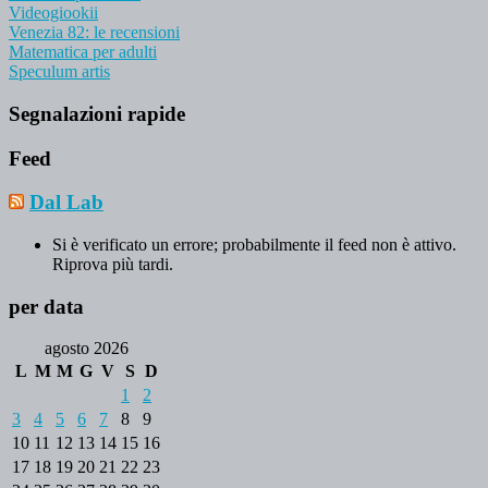
Videogiookii
Venezia 82: le recensioni
Matematica per adulti
Speculum artis
Segnalazioni rapide
Feed
Dal Lab
Si è verificato un errore; probabilmente il feed non è attivo.
Riprova più tardi.
per data
agosto 2026
L
M
M
G
V
S
D
1
2
3
4
5
6
7
8
9
10
11
12
13
14
15
16
17
18
19
20
21
22
23