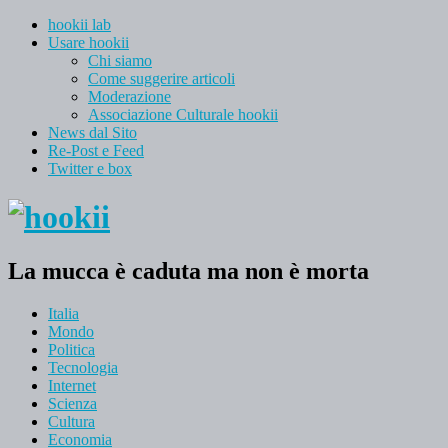
hookii lab
Usare hookii
Chi siamo
Come suggerire articoli
Moderazione
Associazione Culturale hookii
News dal Sito
Re-Post e Feed
Twitter e box
La mucca è caduta ma non è morta
Italia
Mondo
Politica
Tecnologia
Internet
Scienza
Cultura
Economia