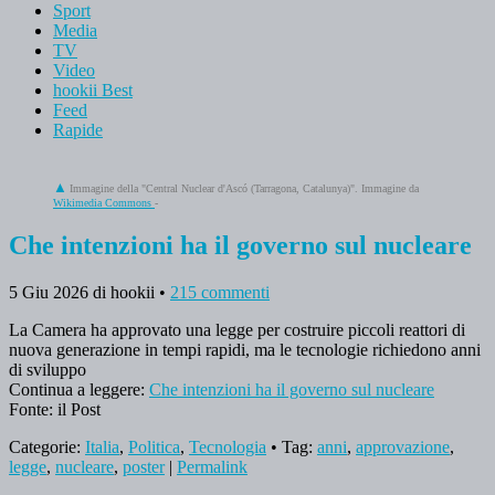
Sport
Media
TV
Video
hookii Best
Feed
Rapide
Immagine della "Central Nuclear d'Ascó (Tarragona, Catalunya)". Immagine da
Wikimedia Commons
-
Che intenzioni ha il governo sul nucleare
5 Giu 2026
di hookii
•
215 commenti
La Camera ha approvato una legge per costruire piccoli reattori di
nuova generazione in tempi rapidi, ma le tecnologie richiedono anni
di sviluppo
Continua a leggere:
Che intenzioni ha il governo sul nucleare
Fonte: il Post
Categorie:
Italia
,
Politica
,
Tecnologia
• Tag:
anni
,
approvazione
,
legge
,
nucleare
,
poster
|
Permalink