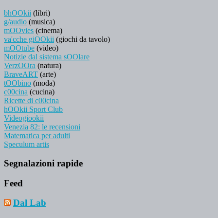
bhOOkii
(libri)
g/audio
(musica)
mOOvies
(cinema)
va'cche giOOkii
(giochi da tavolo)
mOOtube
(video)
Notizie dal sistema sOOlare
VerzOOra
(natura)
BraveART
(arte)
tOObino
(moda)
c00cina
(cucina)
Ricette di c00cina
hOOkii Sport Club
Videogiookii
Venezia 82: le recensioni
Matematica per adulti
Speculum artis
Segnalazioni rapide
Feed
Dal Lab