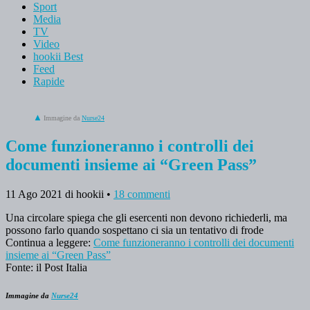
Sport
Media
TV
Video
hookii Best
Feed
Rapide
Immagine da
Nurse24
Come funzioneranno i controlli dei
documenti insieme ai “Green Pass”
11 Ago 2021
di hookii
•
18 commenti
Una circolare spiega che gli esercenti non devono richiederli, ma
possono farlo quando sospettano ci sia un tentativo di frode
Continua a leggere:
Come funzioneranno i controlli dei documenti
insieme ai “Green Pass”
Fonte: il Post Italia
Immagine da
Nurse24