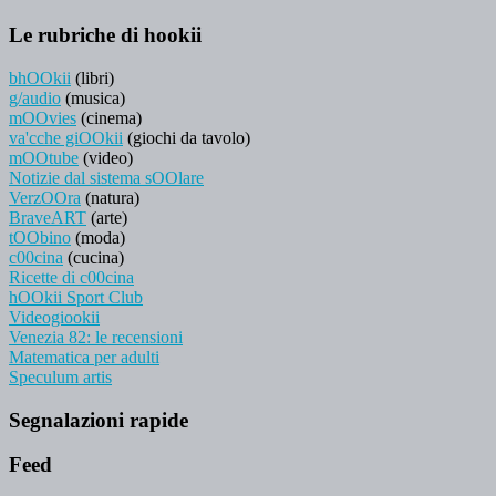
Le rubriche di hookii
bhOOkii
(libri)
g/audio
(musica)
mOOvies
(cinema)
va'cche giOOkii
(giochi da tavolo)
mOOtube
(video)
Notizie dal sistema sOOlare
VerzOOra
(natura)
BraveART
(arte)
tOObino
(moda)
c00cina
(cucina)
Ricette di c00cina
hOOkii Sport Club
Videogiookii
Venezia 82: le recensioni
Matematica per adulti
Speculum artis
Segnalazioni rapide
Feed