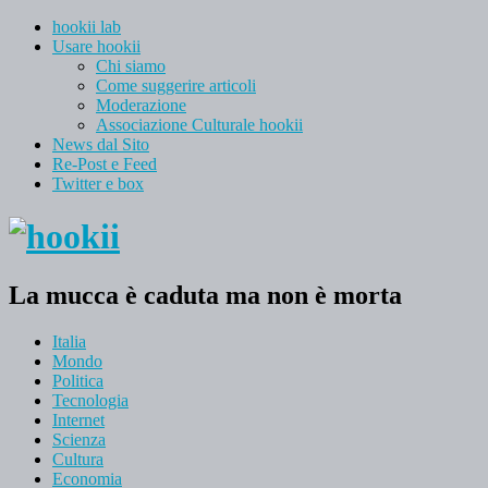
hookii lab
Usare hookii
Chi siamo
Come suggerire articoli
Moderazione
Associazione Culturale hookii
News dal Sito
Re-Post e Feed
Twitter e box
La mucca è caduta ma non è morta
Italia
Mondo
Politica
Tecnologia
Internet
Scienza
Cultura
Economia