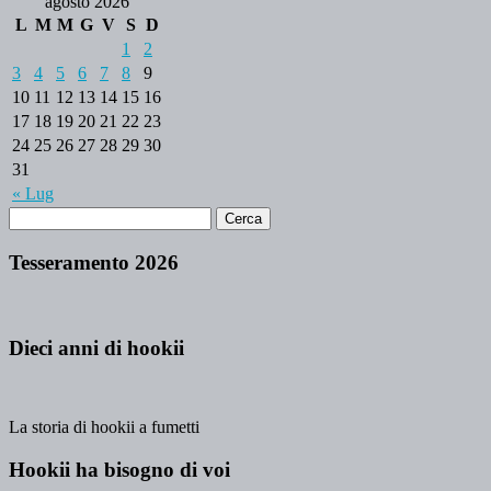
agosto 2026
L
M
M
G
V
S
D
1
2
3
4
5
6
7
8
9
10
11
12
13
14
15
16
17
18
19
20
21
22
23
24
25
26
27
28
29
30
31
« Lug
Tesseramento 2026
Dieci anni di hookii
La storia di hookii a fumetti
Hookii ha bisogno di voi