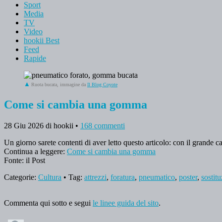
Sport
Media
TV
Video
hookii Best
Feed
Rapide
Ruota bucata, immagine da
Il Blog Coyote
Come si cambia una gomma
28 Giu 2026
di hookii
•
168 commenti
Un giorno sarete contenti di aver letto questo articolo: con il grande c
Continua a leggere:
Come si cambia una gomma
Fonte: il Post
Categorie:
Cultura
• Tag:
attrezzi
,
foratura
,
pneumatico
,
poster
,
sostit
Commenta qui sotto e segui
le linee guida del sito
.