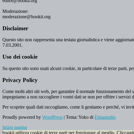
editor@hookii.org
Moderazione:
moderazione@hookii.org
Disclaimer
Questo sito non rappresenta una testata giornalistica e viene aggiornato
7.03.2001.
Uso dei cookie
Su questo sito sono usati alcuni cookie, in particolare di terze parti, p
Privacy Policy
Come molti altri siti web, per garantire il normale funzionamento del si
impegniamo a non raccogliere i vostri dati se non per offrire i servizi d
Per scoprire quali dati raccogliamo, come li gestiamo e perché, vi invi
Proudly powered by
WordPress
|
Tema: Yoko di
Elmastudio
Inizio pagina
hookii utilizza cookie di terze parti per funzionare al meglio. Cliccan