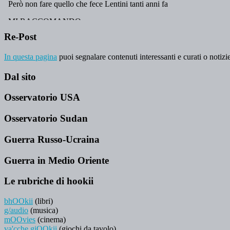
Re-Post
In questa pagina
puoi segnalare contenuti interessanti e curati o notizie
Dal sito
Osservatorio USA
Osservatorio Sudan
Guerra Russo-Ucraina
Guerra in Medio Oriente
Le rubriche di hookii
bhOOkii
(libri)
g/audio
(musica)
mOOvies
(cinema)
va'cche giOOkii
(giochi da tavolo)