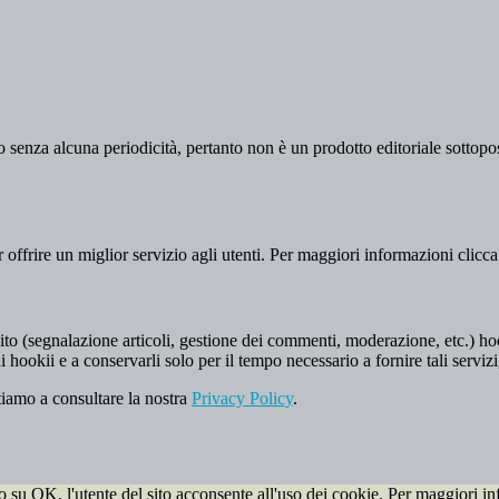
 senza alcuna periodicità, pertanto non è un prodotto editoriale sottopost
er offrire un miglior servizio agli utenti. Per maggiori informazioni clicc
to (segnalazione articoli, gestione dei commenti, moderazione, etc.) hookii
i hookii e a conservarli solo per il tempo necessario a fornire tali servizi
tiamo a consultare la nostra
Privacy Policy
.
do su OK, l'utente del sito acconsente all'uso dei cookie. Per maggiori in