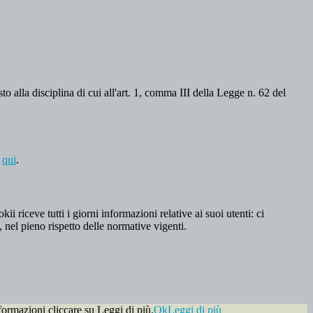
o alla disciplina di cui all'art. 1, comma III della Legge n. 62 del
a
qui
.
 riceve tutti i giorni informazioni relative ai suoi utenti: ci
, nel pieno rispetto delle normative vigenti.
formazioni cliccare su Leggi di più.
Ok
Leggi di più