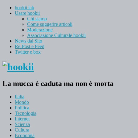
hookii lab
Usare hookii
Chi siamo
Come suggerire articoli
Moderazione
Associazione Culturale hookii
News dal Sito
Re-Post e Feed
Twitter e box
La mucca è caduta ma non è morta
Italia
Mondo
Politica
Tecnologia
Internet
Scienza
Cultura
Economia