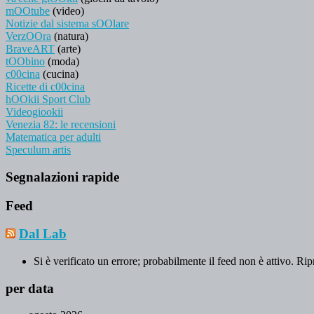
mOOtube
(video)
Notizie dal sistema sOOlare
VerzOOra
(natura)
BraveART
(arte)
tOObino
(moda)
c00cina
(cucina)
Ricette di c00cina
hOOkii Sport Club
Videogiookii
Venezia 82: le recensioni
Matematica per adulti
Speculum artis
Segnalazioni rapide
Feed
Dal Lab
Si è verificato un errore; probabilmente il feed non è attivo. Rip
per data