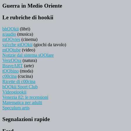
Guerra in Medio Oriente
Le rubriche di hookii
bhOOkii
(libri)
g/audio
(musica)
mOOvies
(cinema)
va'cche giOOkii
(giochi da tavolo)
mOOtube
(video)
Notizie dal sistema sOOlare
VerzOOra
(natura)
BraveART
(arte)
tOObino
(moda)
c00cina
(cucina)
Ricette di c00cina
hOOkii Sport Club
Videogiookii
Venezia 82: le recensioni
Matematica per adulti
Speculum artis
Segnalazioni rapide