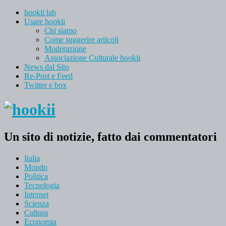
hookii lab
Usare hookii
Chi siamo
Come suggerire articoli
Moderazione
Associazione Culturale hookii
News dal Sito
Re-Post e Feed
Twitter e box
Un sito di notizie, fatto dai commentatori
Italia
Mondo
Politica
Tecnologia
Internet
Scienza
Cultura
Economia