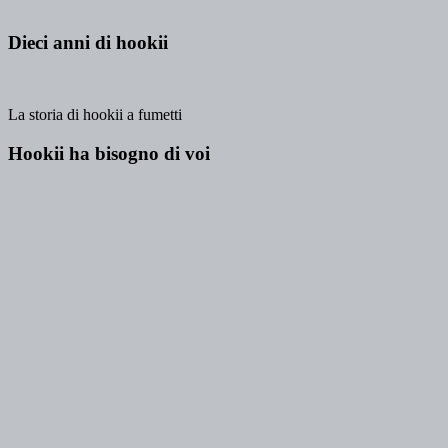
Dieci anni di hookii
La storia di hookii a fumetti
Hookii ha bisogno di voi
Lo spazio per costruire il nostro futuro
Muccard 2026: la vincitrice
Recenti
Aggiorna