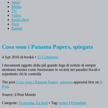
Sport
Media
TV
Video
hookii Best
Feed
Rapide
Cosa sono i Panama Papers, spiegato
4 Apr 2016
di hookii
•
51 Commenti
I documenti oggetto della più grande fuga di notizie di sempre
mostrano mostra come funzionano le società nei paradisi fiscali e
soprattutto chi le controlla
The post
Cosa sono i Panama Papers, spiegato
appeared first on
Il
Post
.
Source: il Post Mondo
Categorie:
Economia
,
Ex feed
• Tag:
poster
|
Permalink