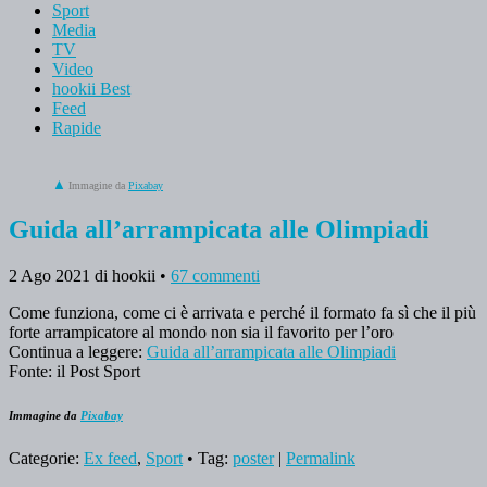
Sport
Media
TV
Video
hookii Best
Feed
Rapide
Immagine da
Pixabay
Guida all’arrampicata alle Olimpiadi
2 Ago 2021
di hookii
•
67 commenti
Come funziona, come ci è arrivata e perché il formato fa sì che il più
forte arrampicatore al mondo non sia il favorito per l’oro
Continua a leggere:
Guida all’arrampicata alle Olimpiadi
Fonte: il Post Sport
Immagine da
Pixabay
Categorie:
Ex feed
,
Sport
• Tag:
poster
|
Permalink