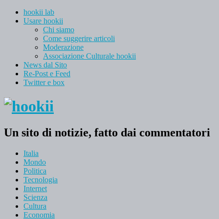
hookii lab
Usare hookii
Chi siamo
Come suggerire articoli
Moderazione
Associazione Culturale hookii
News dal Sito
Re-Post e Feed
Twitter e box
Un sito di notizie, fatto dai commentatori
Italia
Mondo
Politica
Tecnologia
Internet
Scienza
Cultura
Economia