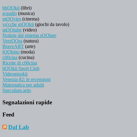
bhOOkii
(libri)
g/audio
(musica)
mOOvies
(cinema)
va'cche giOOkii
(giochi da tavolo)
mOOtube
(video)
Notizie dal sistema sOOlare
VerzOOra
(natura)
BraveART
(arte)
tOObino
(moda)
c00cina
(cucina)
Ricette di c00cina
hOOkii Sport Club
Videogiookii
Venezia 82: le recensioni
Matematica per adulti
Speculum artis
Segnalazioni rapide
Feed
Dal Lab