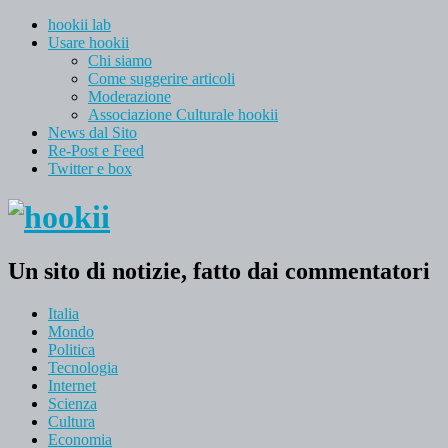
hookii lab
Usare hookii
Chi siamo
Come suggerire articoli
Moderazione
Associazione Culturale hookii
News dal Sito
Re-Post e Feed
Twitter e box
Un sito di notizie, fatto dai commentatori
Italia
Mondo
Politica
Tecnologia
Internet
Scienza
Cultura
Economia