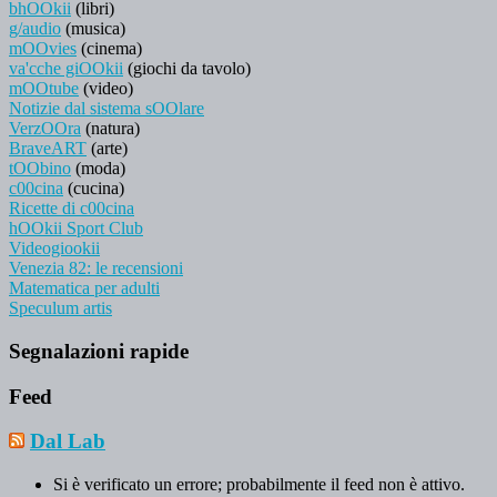
bhOOkii
(libri)
g/audio
(musica)
mOOvies
(cinema)
va'cche giOOkii
(giochi da tavolo)
mOOtube
(video)
Notizie dal sistema sOOlare
VerzOOra
(natura)
BraveART
(arte)
tOObino
(moda)
c00cina
(cucina)
Ricette di c00cina
hOOkii Sport Club
Videogiookii
Venezia 82: le recensioni
Matematica per adulti
Speculum artis
Segnalazioni rapide
Feed
Dal Lab
Si è verificato un errore; probabilmente il feed non è attivo.