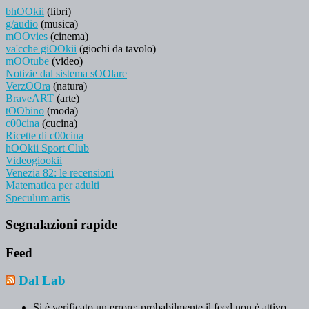
bhOOkii
(libri)
g/audio
(musica)
mOOvies
(cinema)
va'cche giOOkii
(giochi da tavolo)
mOOtube
(video)
Notizie dal sistema sOOlare
VerzOOra
(natura)
BraveART
(arte)
tOObino
(moda)
c00cina
(cucina)
Ricette di c00cina
hOOkii Sport Club
Videogiookii
Venezia 82: le recensioni
Matematica per adulti
Speculum artis
Segnalazioni rapide
Feed
Dal Lab
Si è verificato un errore; probabilmente il feed non è attivo.