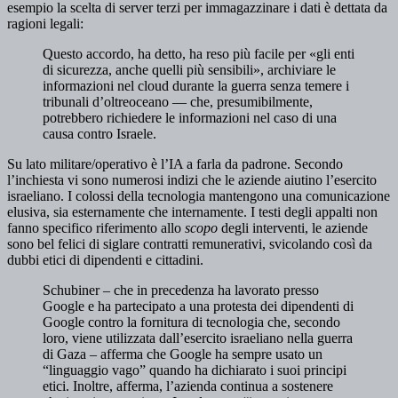
esempio la scelta di server terzi per immagazzinare i dati è dettata da
ragioni legali:
Questo accordo, ha detto, ha reso più facile per «gli enti
di sicurezza, anche quelli più sensibili», archiviare le
informazioni nel cloud durante la guerra senza temere i
tribunali d’oltreoceano — che, presumibilmente,
potrebbero richiedere le informazioni nel caso di una
causa contro Israele.
Su lato militare/operativo è l’IA a farla da padrone. Secondo
l’inchiesta vi sono numerosi indizi che le aziende aiutino l’esercito
israeliano. I colossi della tecnologia mantengono una comunicazione
elusiva, sia esternamente che internamente. I testi degli appalti non
fanno specifico riferimento allo
scopo
degli interventi, le aziende
sono bel felici di siglare contratti remunerativi, svicolando così da
dubbi etici di dipendenti e cittadini.
Schubiner – che in precedenza ha lavorato presso
Google e ha partecipato a una protesta dei dipendenti di
Google contro la fornitura di tecnologia che, secondo
loro, viene utilizzata dall’esercito israeliano nella guerra
di Gaza – afferma che Google ha sempre usato un
“linguaggio vago” quando ha dichiarato i suoi principi
etici. Inoltre, afferma, l’azienda continua a sostenere