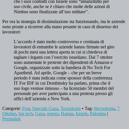
che i suoi contratti con Israele sono “innanzitutto per
uso civile, anche se è chiaro che molte delle azioni di
Nimbus sono finalizzate all’uso militare”.
Per ora la strategia di dissimulazione sta funzionando, ma le aziende
sono pronte a ricorrere alla mano pesante in caso di dissenso dei
lavoratori:
L’accordo è stato molto controverso e centinaia di
lavoratori di entrambe le aziende hanno firmato nel giro
di pochi mesi una lettera aperta in cui si chiedeva di
tagliare i legami con l’esercito israeliano. Dal 7 ottobre
sono aumentate le proteste dei dipendenti di Amazon e
Google, organizzate sotto la bandiera di No Tech For
Apartheid. Ad aprile, Google – che per un breve
periodo è stata indicata come sponsor della conferenza
IT For IDF in cui Dembinsky ha parlato, prima che il
suo logo venisse rimosso – ha licenziato 50 membri del
personale per aver partecipato a una protesta presso gli
uffici dell’azienda a New York.
Categorie:
Feat
,
Speciale Gaza
,
Tecnologia
• Tag:
#tecnologia
,
7
Ottobre
,
big tech
,
Gaza
,
guerra
,
Hamas
,
Israele
,
Palestina
|
Permalink