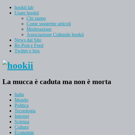
hookii lab
Usare hookii
Chi siamo
Come suggerire articoli
Moderazione
Associazione Culturale hookii
News dal Sito
Re-Post e Feed
Twitter e box
La mucca è caduta ma non è morta
Italia
Mondo
Politica
Tecnologia
Internet
Scienza
Cultura
Economia