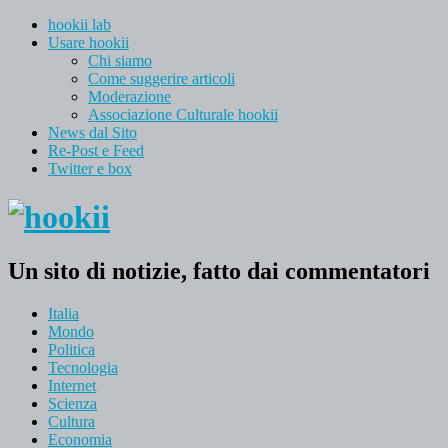
hookii lab
Usare hookii
Chi siamo
Come suggerire articoli
Moderazione
Associazione Culturale hookii
News dal Sito
Re-Post e Feed
Twitter e box
Un sito di notizie, fatto dai commentatori
Italia
Mondo
Politica
Tecnologia
Internet
Scienza
Cultura
Economia