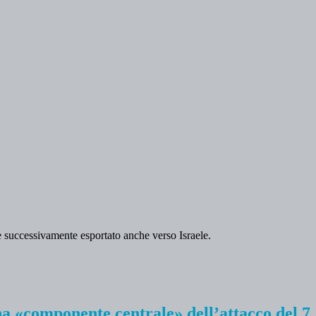
ia e successivamente esportato anche verso Israele.
na «componente centrale» dell’attacco del 7