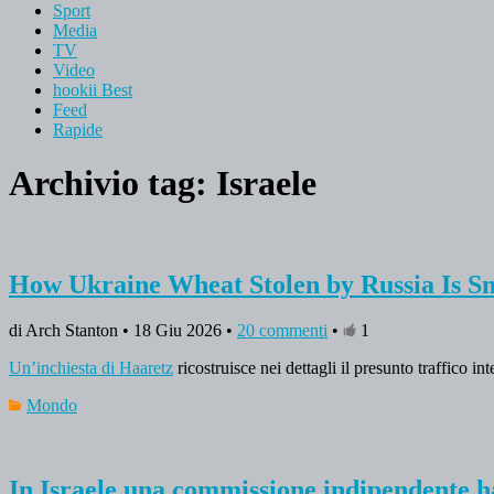
Sport
Media
TV
Video
hookii Best
Feed
Rapide
Archivio tag:
Israele
How Ukraine Wheat Stolen by Russia Is Sm
di Arch Stanton • 18 Giu 2026 •
20 commenti
•
1
Un’inchiesta di Haaretz
ricostruisce nei dettagli il presunto traffico i
Mondo
In Israele una commissione indipendente ha