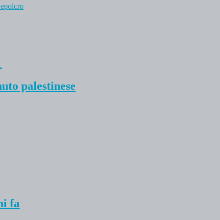
Sepolcro
nuto palestinese
i fa