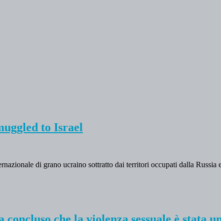
uggled to Israel
nternazionale di grano ucraino sottratto dai territori occupati dalla Russ
 concluso che la violenza sessuale è stata u