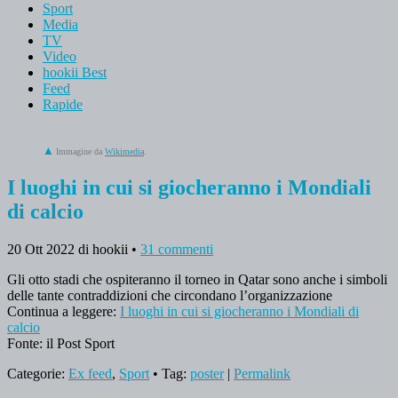
Sport
Media
TV
Video
hookii Best
Feed
Rapide
Immagine da
Wikimedia
.
I luoghi in cui si giocheranno i Mondiali
di calcio
20 Ott 2022
di hookii
•
31 commenti
Gli otto stadi che ospiteranno il torneo in Qatar sono anche i simboli
delle tante contraddizioni che circondano l’organizzazione
Continua a leggere:
I luoghi in cui si giocheranno i Mondiali di
calcio
Fonte: il Post Sport
Categorie:
Ex feed
,
Sport
• Tag:
poster
|
Permalink