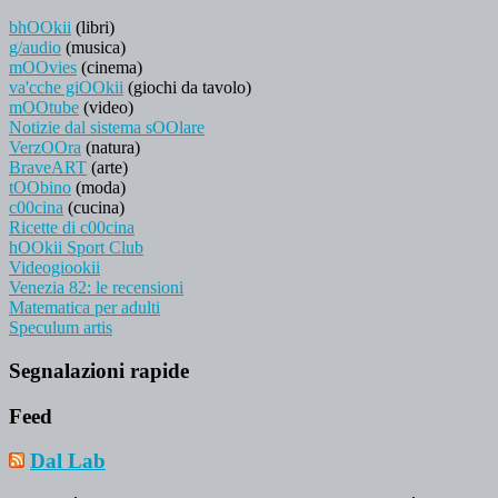
bhOOkii
(libri)
g/audio
(musica)
mOOvies
(cinema)
va'cche giOOkii
(giochi da tavolo)
mOOtube
(video)
Notizie dal sistema sOOlare
VerzOOra
(natura)
BraveART
(arte)
tOObino
(moda)
c00cina
(cucina)
Ricette di c00cina
hOOkii Sport Club
Videogiookii
Venezia 82: le recensioni
Matematica per adulti
Speculum artis
Segnalazioni rapide
Feed
Dal Lab