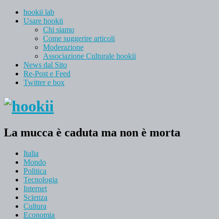
hookii lab
Usare hookii
Chi siamo
Come suggerire articoli
Moderazione
Associazione Culturale hookii
News dal Sito
Re-Post e Feed
Twitter e box
La mucca è caduta ma non è morta
Italia
Mondo
Politica
Tecnologia
Internet
Scienza
Cultura
Economia