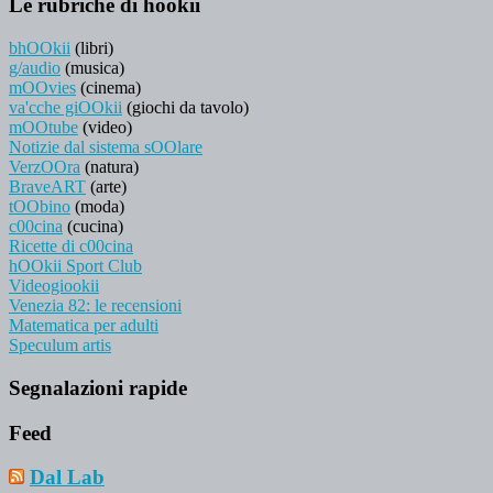
Le rubriche di hookii
bhOOkii
(libri)
g/audio
(musica)
mOOvies
(cinema)
va'cche giOOkii
(giochi da tavolo)
mOOtube
(video)
Notizie dal sistema sOOlare
VerzOOra
(natura)
BraveART
(arte)
tOObino
(moda)
c00cina
(cucina)
Ricette di c00cina
hOOkii Sport Club
Videogiookii
Venezia 82: le recensioni
Matematica per adulti
Speculum artis
Segnalazioni rapide
Feed
Dal Lab