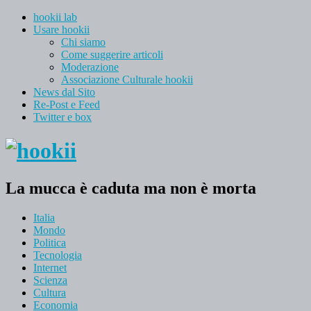
hookii lab
Usare hookii
Chi siamo
Come suggerire articoli
Moderazione
Associazione Culturale hookii
News dal Sito
Re-Post e Feed
Twitter e box
La mucca è caduta ma non è morta
Italia
Mondo
Politica
Tecnologia
Internet
Scienza
Cultura
Economia