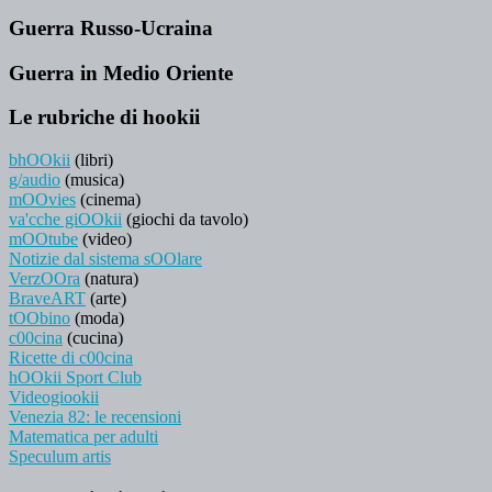
Guerra Russo-Ucraina
Guerra in Medio Oriente
Le rubriche di hookii
bhOOkii
(libri)
g/audio
(musica)
mOOvies
(cinema)
va'cche giOOkii
(giochi da tavolo)
mOOtube
(video)
Notizie dal sistema sOOlare
VerzOOra
(natura)
BraveART
(arte)
tOObino
(moda)
c00cina
(cucina)
Ricette di c00cina
hOOkii Sport Club
Videogiookii
Venezia 82: le recensioni
Matematica per adulti
Speculum artis