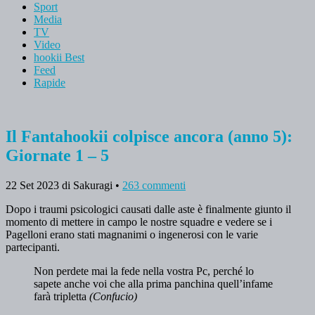
Sport
Media
TV
Video
hookii Best
Feed
Rapide
Il Fantahookii colpisce ancora (anno 5):
Giornate 1 – 5
22 Set 2023
di Sakuragi
•
263 commenti
Dopo i traumi psicologici causati dalle aste è finalmente giunto il
momento di mettere in campo le nostre squadre e vedere se i
Pagelloni erano stati magnanimi o ingenerosi con le varie
partecipanti.
Non perdete mai la fede nella vostra Pc, perché lo
sapete anche voi che alla prima panchina quell’infame
farà tripletta
(Confucio)