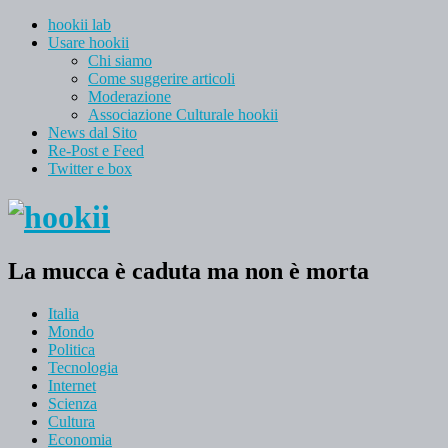
hookii lab
Usare hookii
Chi siamo
Come suggerire articoli
Moderazione
Associazione Culturale hookii
News dal Sito
Re-Post e Feed
Twitter e box
La mucca è caduta ma non è morta
Italia
Mondo
Politica
Tecnologia
Internet
Scienza
Cultura
Economia