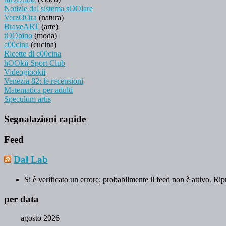
Notizie dal sistema sOOlare
VerzOOra
(natura)
BraveART
(arte)
tOObino
(moda)
c00cina
(cucina)
Ricette di c00cina
hOOkii Sport Club
Videogiookii
Venezia 82: le recensioni
Matematica per adulti
Speculum artis
Segnalazioni rapide
Feed
Dal Lab
Si è verificato un errore; probabilmente il feed non è attivo. Rip
per data
agosto 2026