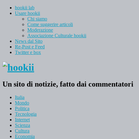
hookii lab
Usare hookii
Chi siamo
Come suggerire articoli
Moderazione
Associazione Culturale hookii
News dal Sito
Re-Post e Feed
Twitter e box
Un sito di notizie, fatto dai commentatori
Italia
Mondo
Politica
Tecnologia
Internet
Scienza
Cultura
Economia