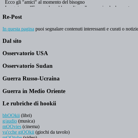
Re-Post
In questa pagina
puoi segnalare contenuti interessanti e curati o notizie
Dal sito
Osservatorio USA
Osservatorio Sudan
Guerra Russo-Ucraina
Guerra in Medio Oriente
Le rubriche di hookii
bhOOkii
(libri)
g/audio
(musica)
mOOvies
(cinema)
va'cche giOOkii
(giochi da tavolo)
mOOtube
(video)