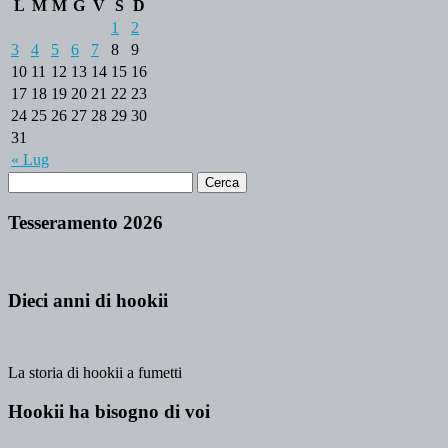
L
M
M
G
V
S
D
1
2
3
4
5
6
7
8
9
10
11
12
13
14
15
16
17
18
19
20
21
22
23
24
25
26
27
28
29
30
31
« Lug
Tesseramento 2026
Dieci anni di hookii
La storia di hookii a fumetti
Hookii ha bisogno di voi