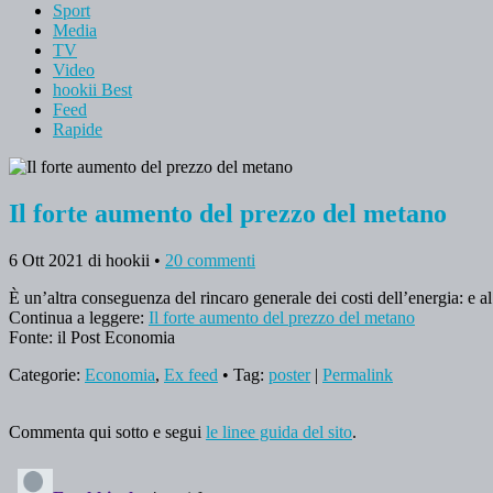
Sport
Media
TV
Video
hookii Best
Feed
Rapide
Il forte aumento del prezzo del metano
6 Ott 2021
di hookii
•
20 commenti
È un’altra conseguenza del rincaro generale dei costi dell’energia: e
Continua a leggere:
Il forte aumento del prezzo del metano
Fonte: il Post Economia
Categorie:
Economia
,
Ex feed
• Tag:
poster
|
Permalink
Commenta qui sotto e segui
le linee guida del sito
.