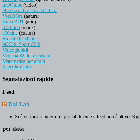
mOOtube
(video)
Notizie dal sistema sOOlare
VerzOOra
(natura)
BraveART
(arte)
tOObino
(moda)
c00cina
(cucina)
Ricette di c00cina
hOOkii Sport Club
Videogiookii
Venezia 82: le recensioni
Matematica per adulti
Speculum artis
Segnalazioni rapide
Feed
Dal Lab
Si è verificato un errore; probabilmente il feed non è attivo. Rip
per data