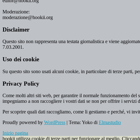
editor@hookii.org
Moderazione:
moderazione@hookii.org
Disclaimer
Questo sito non rappresenta una testata giornalistica e viene aggiornato
7.03.2001.
Uso dei cookie
Su questo sito sono usati alcuni cookie, in particolare di terze parti, p
Privacy Policy
Come molti altri siti web, per garantire il normale funzionamento del si
impegniamo a non raccogliere i vostri dati se non per offrire i servizi d
Per scoprire quali dati raccogliamo, come li gestiamo e perché, vi invi
Proudly powered by
WordPress
|
Tema: Yoko di
Elmastudio
Inizio pagina
hookii utilizza cookie di terze parti per funzionare al meglio. Cliccan