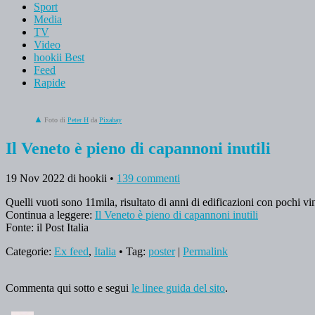
Sport
Media
TV
Video
hookii Best
Feed
Rapide
Foto di
Peter H
da
Pixabay
Il Veneto è pieno di capannoni inutili
19 Nov 2022
di hookii
•
139 commenti
Quelli vuoti sono 11mila, risultato di anni di edificazioni con pochi vi
Continua a leggere:
Il Veneto è pieno di capannoni inutili
Fonte: il Post Italia
Categorie:
Ex feed
,
Italia
• Tag:
poster
|
Permalink
Commenta qui sotto e segui
le linee guida del sito
.