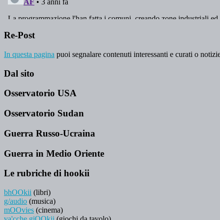
Re-Post
In questa pagina
puoi segnalare contenuti interessanti e curati o notizie
Dal sito
Osservatorio USA
Osservatorio Sudan
Guerra Russo-Ucraina
Guerra in Medio Oriente
Le rubriche di hookii
bhOOkii
(libri)
g/audio
(musica)
mOOvies
(cinema)
va'cche giOOkii
(giochi da tavolo)