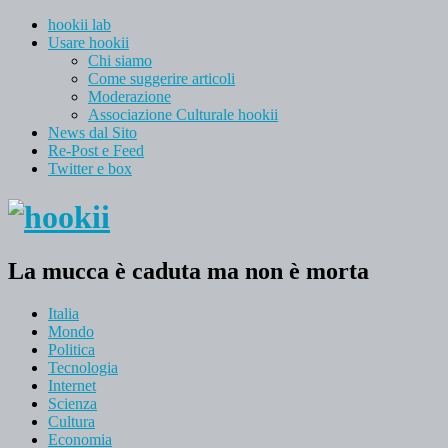
hookii lab
Usare hookii
Chi siamo
Come suggerire articoli
Moderazione
Associazione Culturale hookii
News dal Sito
Re-Post e Feed
Twitter e box
La mucca è caduta ma non è morta
Italia
Mondo
Politica
Tecnologia
Internet
Scienza
Cultura
Economia