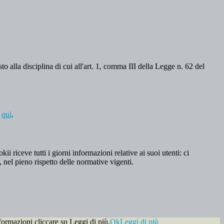
o alla disciplina di cui all'art. 1, comma III della Legge n. 62 del
a
qui
.
 riceve tutti i giorni informazioni relative ai suoi utenti: ci
, nel pieno rispetto delle normative vigenti.
formazioni cliccare su Leggi di più.
Ok
Leggi di più