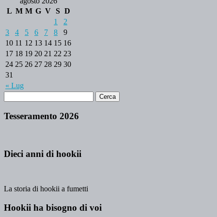
agosto 2026
L
M
M
G
V
S
D
1
2
3
4
5
6
7
8
9
10
11
12
13
14
15
16
17
18
19
20
21
22
23
24
25
26
27
28
29
30
31
« Lug
Tesseramento 2026
Dieci anni di hookii
La storia di hookii a fumetti
Hookii ha bisogno di voi