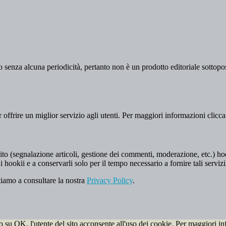
 senza alcuna periodicità, pertanto non è un prodotto editoriale sottopost
er offrire un miglior servizio agli utenti. Per maggiori informazioni clicc
to (segnalazione articoli, gestione dei commenti, moderazione, etc.) hookii
i hookii e a conservarli solo per il tempo necessario a fornire tali servizi
tiamo a consultare la nostra
Privacy Policy
.
do su OK, l'utente del sito acconsente all'uso dei cookie. Per maggiori in