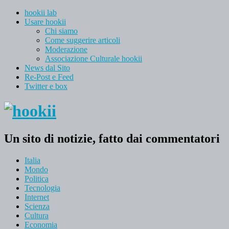
hookii lab
Usare hookii
Chi siamo
Come suggerire articoli
Moderazione
Associazione Culturale hookii
News dal Sito
Re-Post e Feed
Twitter e box
Un sito di notizie, fatto dai commentatori
Italia
Mondo
Politica
Tecnologia
Internet
Scienza
Cultura
Economia