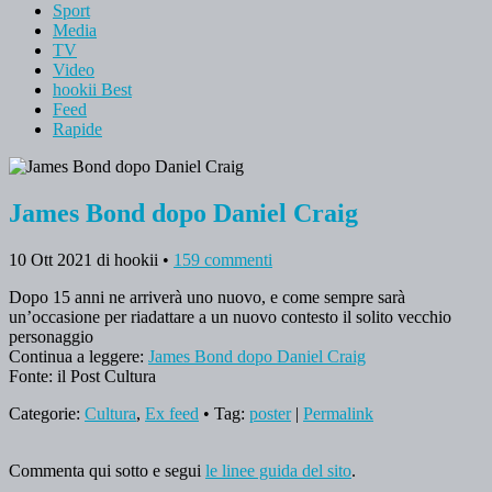
Sport
Media
TV
Video
hookii Best
Feed
Rapide
James Bond dopo Daniel Craig
10 Ott 2021
di hookii
•
159 commenti
Dopo 15 anni ne arriverà uno nuovo, e come sempre sarà
un’occasione per riadattare a un nuovo contesto il solito vecchio
personaggio
Continua a leggere:
James Bond dopo Daniel Craig
Fonte: il Post Cultura
Categorie:
Cultura
,
Ex feed
• Tag:
poster
|
Permalink
Commenta qui sotto e segui
le linee guida del sito
.