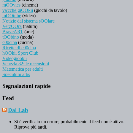
mOOvies
(cinema)
va'cche giOOkii
(giochi da tavolo)
mOOtube
(video)
Notizie dal sistema sOOlare
VerzOOra
(natura)
BraveART
(arte)
tOObino
(moda)
c00cina
(cucina)
Ricette di c00cina
hOOkii Sport Club
Videogiookii
Venezia 82: le recensioni
Matematica per adulti
Speculum artis
Segnalazioni rapide
Feed
Dal Lab
Si è verificato un errore; probabilmente il feed non è attivo.
Riprova più tardi.