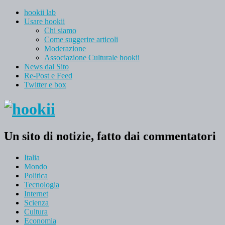
hookii lab
Usare hookii
Chi siamo
Come suggerire articoli
Moderazione
Associazione Culturale hookii
News dal Sito
Re-Post e Feed
Twitter e box
Un sito di notizie, fatto dai commentatori
Italia
Mondo
Politica
Tecnologia
Internet
Scienza
Cultura
Economia