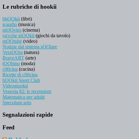
Le rubriche di hookii
bhOOkii
(libri)
g/audio
(musica)
mOOvies
(cinema)
va'cche giOOkii
(giochi da tavolo)
mOOtube
(video)
Notizie dal sistema sOOlare
VerzOOra
(natura)
BraveART
(arte)
tOObino
(moda)
c00cina
(cucina)
Ricette di c00cina
hOOkii Sport Club
Videogiookii
Venezia 82: le recensioni
Matematica per adulti
Speculum artis
Segnalazioni rapide
Feed