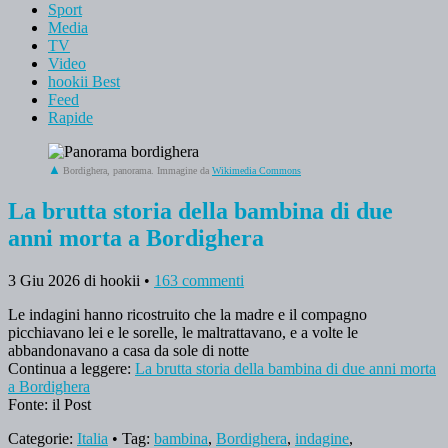
Sport
Media
TV
Video
hookii Best
Feed
Rapide
Bordighera, panorama. Immagine da
Wikimedia Commons
La brutta storia della bambina di due
anni morta a Bordighera
3 Giu 2026
di hookii
•
163 commenti
Le indagini hanno ricostruito che la madre e il compagno
picchiavano lei e le sorelle, le maltrattavano, e a volte le
abbandonavano a casa da sole di notte
Continua a leggere:
La brutta storia della bambina di due anni morta
a Bordighera
Fonte: il Post
Categorie:
Italia
• Tag:
bambina
,
Bordighera
,
indagine
,