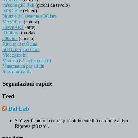
va'cche giOOkii
(giochi da tavolo)
mOOtube
(video)
Notizie dal sistema sOOlare
VerzOOra
(natura)
BraveART
(arte)
tOObino
(moda)
c00cina
(cucina)
Ricette di c00cina
hOOkii Sport Club
Videogiookii
Venezia 82: le recensioni
Matematica per adulti
Speculum artis
Segnalazioni rapide
Feed
Dal Lab
Si è verificato un errore; probabilmente il feed non è attivo.
Riprova più tardi.