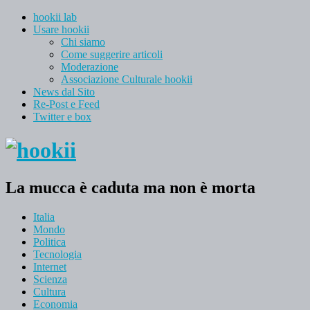
hookii lab
Usare hookii
Chi siamo
Come suggerire articoli
Moderazione
Associazione Culturale hookii
News dal Sito
Re-Post e Feed
Twitter e box
La mucca è caduta ma non è morta
Italia
Mondo
Politica
Tecnologia
Internet
Scienza
Cultura
Economia