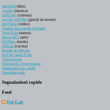
bhOOkii
(libri)
g/audio
(musica)
mOOvies
(cinema)
va'cche giOOkii
(giochi da tavolo)
mOOtube
(video)
Notizie dal sistema sOOlare
VerzOOra
(natura)
BraveART
(arte)
tOObino
(moda)
c00cina
(cucina)
Ricette di c00cina
hOOkii Sport Club
Videogiookii
Venezia 82: le recensioni
Matematica per adulti
Speculum artis
Segnalazioni rapide
Feed
Dal Lab