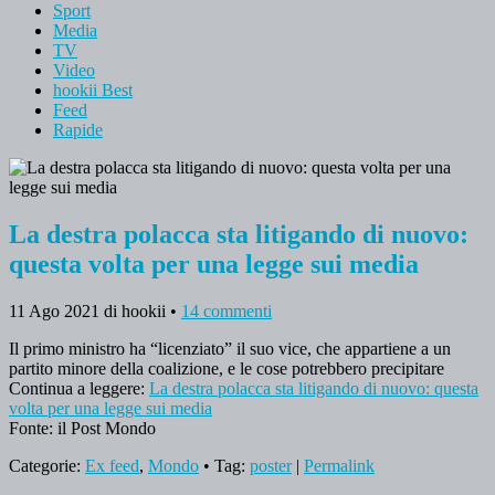
Sport
Media
TV
Video
hookii Best
Feed
Rapide
La destra polacca sta litigando di nuovo:
questa volta per una legge sui media
11 Ago 2021
di hookii
•
14 commenti
Il primo ministro ha “licenziato” il suo vice, che appartiene a un
partito minore della coalizione, e le cose potrebbero precipitare
Continua a leggere:
La destra polacca sta litigando di nuovo: questa
volta per una legge sui media
Fonte: il Post Mondo
Categorie:
Ex feed
,
Mondo
• Tag:
poster
|
Permalink