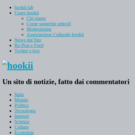
hookii lab
Usare hookii
Chi siamo
Come suggerire articoli
Moderazione
Associazione Culturale hookii
News dal Sito
Re-Post e Feed
Twitter e box
Un sito di notizie, fatto dai commentatori
Italia
Mondo
Politica
Tecnologia
Internet
Scienza
Cultura
Economia