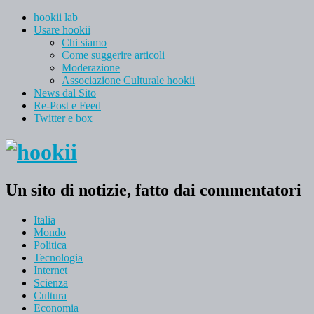
hookii lab
Usare hookii
Chi siamo
Come suggerire articoli
Moderazione
Associazione Culturale hookii
News dal Sito
Re-Post e Feed
Twitter e box
Un sito di notizie, fatto dai commentatori
Italia
Mondo
Politica
Tecnologia
Internet
Scienza
Cultura
Economia