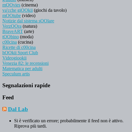
mOOvies
(cinema)
va'cche giOOkii
(giochi da tavolo)
mOOtube
(video)
Notizie dal sistema sOOlare
VerzOOra
(natura)
BraveART
(arte)
tOObino
(moda)
c00cina
(cucina)
Ricette di c00cina
hOOkii Sport Club
Videogiookii
Venezia 82: le recensioni
Matematica per adulti
Speculum artis
Segnalazioni rapide
Feed
Dal Lab
Si è verificato un errore; probabilmente il feed non è attivo.
Riprova più tardi.