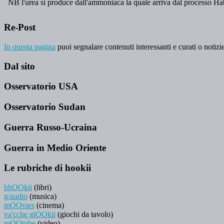
Re-Post
In questa pagina
puoi segnalare contenuti interessanti e curati o notizie
Dal sito
Osservatorio USA
Osservatorio Sudan
Guerra Russo-Ucraina
Guerra in Medio Oriente
Le rubriche di hookii
bhOOkii
(libri)
g/audio
(musica)
mOOvies
(cinema)
va'cche giOOkii
(giochi da tavolo)
mOOtube
(video)