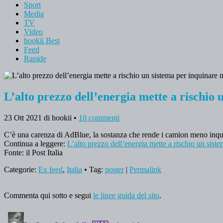
Sport
Media
TV
Video
hookii Best
Feed
Rapide
L’alto prezzo dell’energia mette a rischio
23 Ott 2021
di hookii
•
10 commenti
C’è una carenza di AdBlue, la sostanza che rende i camion meno inquin
Continua a leggere:
L’alto prezzo dell’energia mette a rischio un sis
Fonte: il Post Italia
Categorie:
Ex feed
,
Italia
• Tag:
poster
|
Permalink
Commenta qui sotto e segui
le linee guida del sito
.