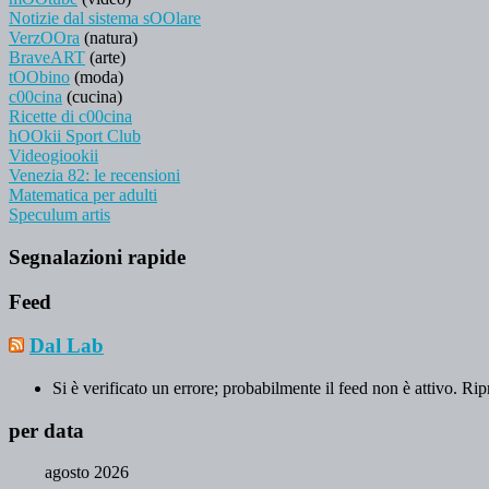
Notizie dal sistema sOOlare
VerzOOra
(natura)
BraveART
(arte)
tOObino
(moda)
c00cina
(cucina)
Ricette di c00cina
hOOkii Sport Club
Videogiookii
Venezia 82: le recensioni
Matematica per adulti
Speculum artis
Segnalazioni rapide
Feed
Dal Lab
Si è verificato un errore; probabilmente il feed non è attivo. Rip
per data
agosto 2026