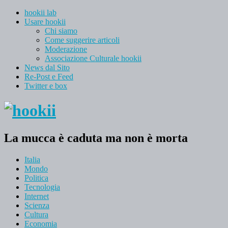
hookii lab
Usare hookii
Chi siamo
Come suggerire articoli
Moderazione
Associazione Culturale hookii
News dal Sito
Re-Post e Feed
Twitter e box
La mucca è caduta ma non è morta
Italia
Mondo
Politica
Tecnologia
Internet
Scienza
Cultura
Economia