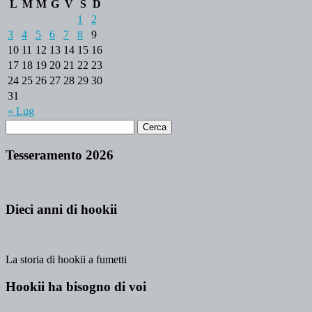
L
M
M
G
V
S
D
1
2
3
4
5
6
7
8
9
10
11
12
13
14
15
16
17
18
19
20
21
22
23
24
25
26
27
28
29
30
31
« Lug
Tesseramento 2026
Dieci anni di hookii
La storia di hookii a fumetti
Hookii ha bisogno di voi