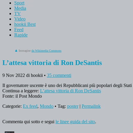
Sport
Media
TV
Video
hookii Best
Feed
Rapide
Immagine
da Wikimedia Commons
L’attesa vittoria di Ron DeSantis
9 Nov 2022
di hookii
•
35 commenti
Il governatore uscente è uno dei Repubblicani più popolari degli Stati 
Continua a leggere:
L’attesa vittoria di Ron DeSantis
Fonte: il Post Mondo
Categorie:
Ex feed
,
Mondo
• Tag:
poster
|
Permalink
Commenta qui sotto e segui
le linee guida del sito
.