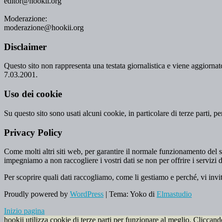
editor@hookii.org
Moderazione:
moderazione@hookii.org
Disclaimer
Questo sito non rappresenta una testata giornalistica e viene aggiornato
7.03.2001.
Uso dei cookie
Su questo sito sono usati alcuni cookie, in particolare di terze parti, p
Privacy Policy
Come molti altri siti web, per garantire il normale funzionamento del si
impegniamo a non raccogliere i vostri dati se non per offrire i servizi d
Per scoprire quali dati raccogliamo, come li gestiamo e perché, vi invi
Proudly powered by
WordPress
|
Tema: Yoko di
Elmastudio
Inizio pagina
hookii utilizza cookie di terze parti per funzionare al meglio. Cliccan