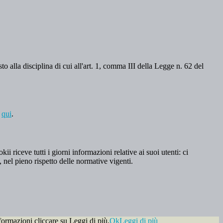
o alla disciplina di cui all'art. 1, comma III della Legge n. 62 del
a
qui
.
 riceve tutti i giorni informazioni relative ai suoi utenti: ci
, nel pieno rispetto delle normative vigenti.
formazioni cliccare su Leggi di più.
Ok
Leggi di più