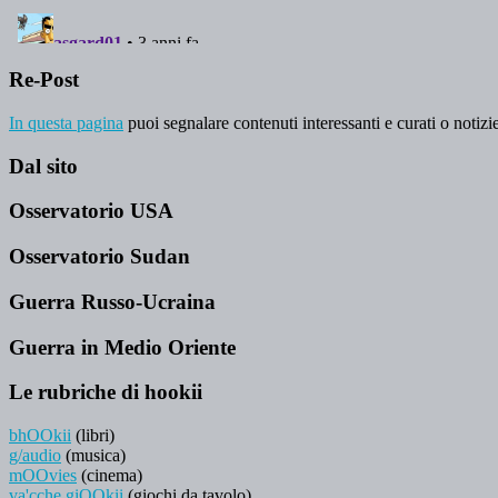
Re-Post
In questa pagina
puoi segnalare contenuti interessanti e curati o notizie
Dal sito
Osservatorio USA
Osservatorio Sudan
Guerra Russo-Ucraina
Guerra in Medio Oriente
Le rubriche di hookii
bhOOkii
(libri)
g/audio
(musica)
mOOvies
(cinema)
va'cche giOOkii
(giochi da tavolo)