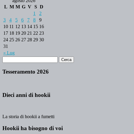
agosto 2026
L
M
M
G
V
S
D
1
2
3
4
5
6
7
8
9
10
11
12
13
14
15
16
17
18
19
20
21
22
23
24
25
26
27
28
29
30
31
« Lug
Tesseramento 2026
Dieci anni di hookii
La storia di hookii a fumetti
Hookii ha bisogno di voi