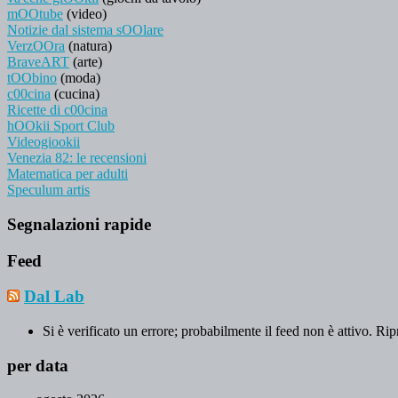
mOOtube
(video)
Notizie dal sistema sOOlare
VerzOOra
(natura)
BraveART
(arte)
tOObino
(moda)
c00cina
(cucina)
Ricette di c00cina
hOOkii Sport Club
Videogiookii
Venezia 82: le recensioni
Matematica per adulti
Speculum artis
Segnalazioni rapide
Feed
Dal Lab
Si è verificato un errore; probabilmente il feed non è attivo. Rip
per data