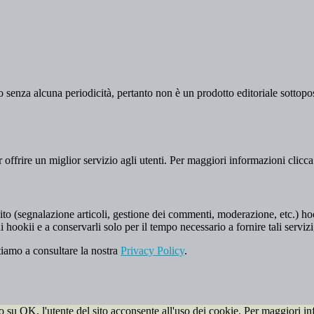
 senza alcuna periodicità, pertanto non è un prodotto editoriale sottopost
er offrire un miglior servizio agli utenti. Per maggiori informazioni clicc
to (segnalazione articoli, gestione dei commenti, moderazione, etc.) hookii
i hookii e a conservarli solo per il tempo necessario a fornire tali servizi
tiamo a consultare la nostra
Privacy Policy
.
do su OK, l'utente del sito acconsente all'uso dei cookie. Per maggiori in