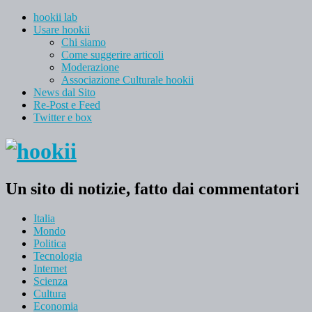
hookii lab
Usare hookii
Chi siamo
Come suggerire articoli
Moderazione
Associazione Culturale hookii
News dal Sito
Re-Post e Feed
Twitter e box
Un sito di notizie, fatto dai commentatori
Italia
Mondo
Politica
Tecnologia
Internet
Scienza
Cultura
Economia