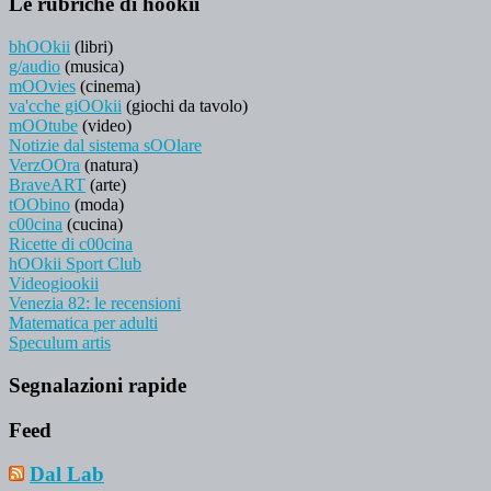
Le rubriche di hookii
bhOOkii
(libri)
g/audio
(musica)
mOOvies
(cinema)
va'cche giOOkii
(giochi da tavolo)
mOOtube
(video)
Notizie dal sistema sOOlare
VerzOOra
(natura)
BraveART
(arte)
tOObino
(moda)
c00cina
(cucina)
Ricette di c00cina
hOOkii Sport Club
Videogiookii
Venezia 82: le recensioni
Matematica per adulti
Speculum artis
Segnalazioni rapide
Feed
Dal Lab