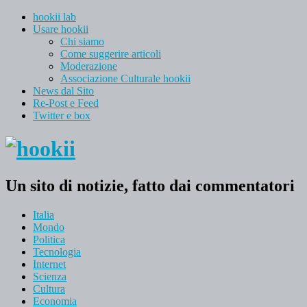
hookii lab
Usare hookii
Chi siamo
Come suggerire articoli
Moderazione
Associazione Culturale hookii
News dal Sito
Re-Post e Feed
Twitter e box
Un sito di notizie, fatto dai commentatori
Italia
Mondo
Politica
Tecnologia
Internet
Scienza
Cultura
Economia