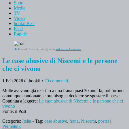
Sport
Media
TV
Video
hookii Best
Feed
Rapide
Frana di Niscemi, immagine da
Wikimedia Commons
Le case abusive di Niscemi e le persone
che ci vivono
1 Feb 2026
di hookii
•
79 commenti
Molte avevano già resistito a una frana quasi 30 anni fa, poi furono
comunque condonate, e ora bisogna decidere se spostare il paese
Continua a leggere:
Le case abusive di Niscemi e le persone che ci
vivono
Fonte: il Post
Categorie:
Italia
• Tag:
case abusive
,
frana
,
Niscemi
,
poster
|
Permalink