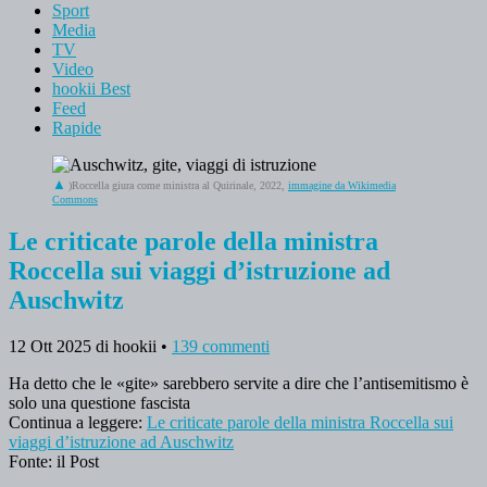
Sport
Media
TV
Video
hookii Best
Feed
Rapide
)Roccella giura come ministra al Quirinale, 2022,
immagine da Wikimedia
Commons
Le criticate parole della ministra
Roccella sui viaggi d’istruzione ad
Auschwitz
12 Ott 2025
di hookii
•
139 commenti
Ha detto che le «gite» sarebbero servite a dire che l’antisemitismo è
solo una questione fascista
Continua a leggere:
Le criticate parole della ministra Roccella sui
viaggi d’istruzione ad Auschwitz
Fonte: il Post