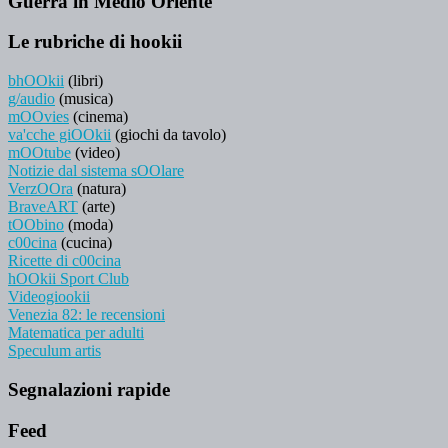
Guerra in Medio Oriente
Le rubriche di hookii
bhOOkii
(libri)
g/audio
(musica)
mOOvies
(cinema)
va'cche giOOkii
(giochi da tavolo)
mOOtube
(video)
Notizie dal sistema sOOlare
VerzOOra
(natura)
BraveART
(arte)
tOObino
(moda)
c00cina
(cucina)
Ricette di c00cina
hOOkii Sport Club
Videogiookii
Venezia 82: le recensioni
Matematica per adulti
Speculum artis
Segnalazioni rapide
Feed