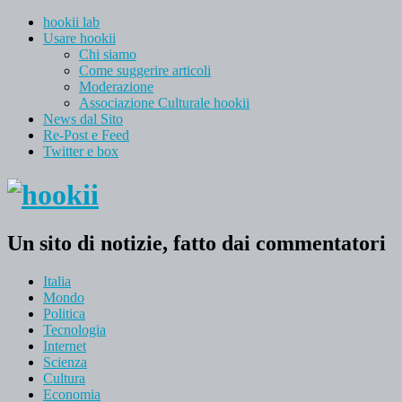
hookii lab
Usare hookii
Chi siamo
Come suggerire articoli
Moderazione
Associazione Culturale hookii
News dal Sito
Re-Post e Feed
Twitter e box
Un sito di notizie, fatto dai commentatori
Italia
Mondo
Politica
Tecnologia
Internet
Scienza
Cultura
Economia