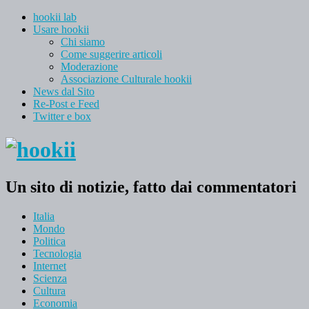
hookii lab
Usare hookii
Chi siamo
Come suggerire articoli
Moderazione
Associazione Culturale hookii
News dal Sito
Re-Post e Feed
Twitter e box
Un sito di notizie, fatto dai commentatori
Italia
Mondo
Politica
Tecnologia
Internet
Scienza
Cultura
Economia