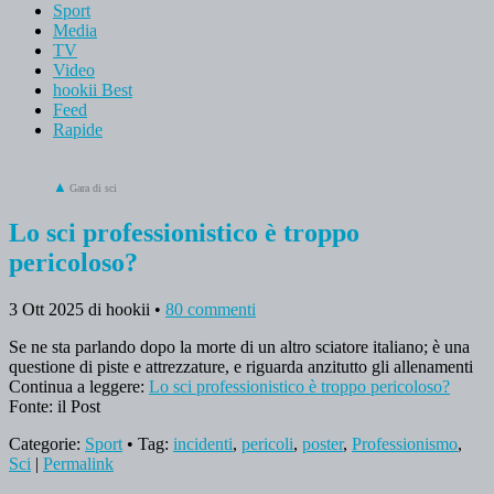
Sport
Media
TV
Video
hookii Best
Feed
Rapide
Gara di sci
Lo sci professionistico è troppo
pericoloso?
3 Ott 2025
di hookii
•
80 commenti
Se ne sta parlando dopo la morte di un altro sciatore italiano; è una
questione di piste e attrezzature, e riguarda anzitutto gli allenamenti
Continua a leggere:
Lo sci professionistico è troppo pericoloso?
Fonte: il Post
Categorie:
Sport
• Tag:
incidenti
,
pericoli
,
poster
,
Professionismo
,
Sci
|
Permalink