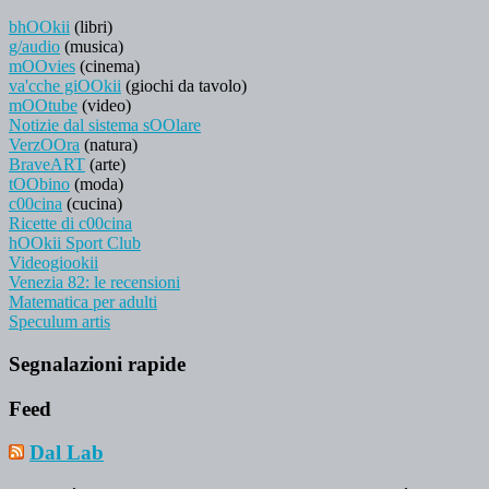
bhOOkii
(libri)
g/audio
(musica)
mOOvies
(cinema)
va'cche giOOkii
(giochi da tavolo)
mOOtube
(video)
Notizie dal sistema sOOlare
VerzOOra
(natura)
BraveART
(arte)
tOObino
(moda)
c00cina
(cucina)
Ricette di c00cina
hOOkii Sport Club
Videogiookii
Venezia 82: le recensioni
Matematica per adulti
Speculum artis
Segnalazioni rapide
Feed
Dal Lab