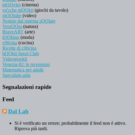
mOOvies
(cinema)
va'cche giOOkii
(giochi da tavolo)
mOOtube
(video)
Notizie dal sistema sOOlare
VerzOOra
(natura)
BraveART
(arte)
tOObino
(moda)
c00cina
(cucina)
Ricette di c00cina
hOOkii Sport Club
Videogiookii
Venezia 82: le recensioni
Matematica per adulti
Speculum artis
Segnalazioni rapide
Feed
Dal Lab
Si è verificato un errore; probabilmente il feed non è attivo.
Riprova più tardi.