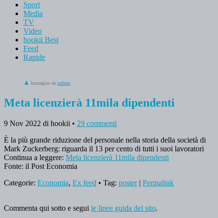
Sport
Media
TV
Video
hookii Best
Feed
Rapide
Immagine da
pxhere
.
Meta licenzierà 11mila dipendenti
9 Nov 2022
di hookii
•
29 commenti
È la più grande riduzione del personale nella storia della società di
Mark Zuckerberg: riguarda il 13 per cento di tutti i suoi lavoratori
Continua a leggere:
Meta licenzierà 11mila dipendenti
Fonte: il Post Economia
Categorie:
Economia
,
Ex feed
• Tag:
poster
|
Permalink
Commenta qui sotto e segui
le linee guida del sito
.