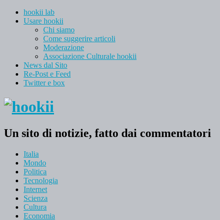
hookii lab
Usare hookii
Chi siamo
Come suggerire articoli
Moderazione
Associazione Culturale hookii
News dal Sito
Re-Post e Feed
Twitter e box
Un sito di notizie, fatto dai commentatori
Italia
Mondo
Politica
Tecnologia
Internet
Scienza
Cultura
Economia