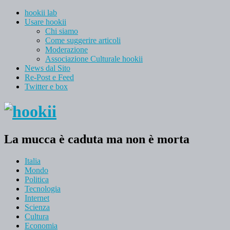
hookii lab
Usare hookii
Chi siamo
Come suggerire articoli
Moderazione
Associazione Culturale hookii
News dal Sito
Re-Post e Feed
Twitter e box
La mucca è caduta ma non è morta
Italia
Mondo
Politica
Tecnologia
Internet
Scienza
Cultura
Economia