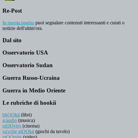
Re-Post
In questa pagina
puoi segnalare contenuti interessanti e curati o
notizie dell'ultim'ora.
Dal sito
Osservatorio USA
Osservatorio Sudan
Guerra Russo-Ucraina
Guerra in Medio Oriente
Le rubriche di hookii
bhOOkii
(libri)
g/audio
(musica)
mOOvies
(cinema)
va'cche giOOkii
(giochi da tavolo)
mOOtube
(video)