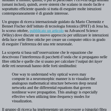
(umani inclusi), quindi, avere sistemi che scalano in modo facile e
soprattutto efficiente quando si tratta di eseguire molte istruzioni
contemporaneamente è di grande interesse.
Un gruppo di ricerca internazionale guidato da Mario Chemnitz e
Bennet Fischer dell’istituto di tecnologia fotonica (IPHT) di Jena ha,
lo scorso ottobre,
pubblicato un articolo
su Advanced Science
(Wiley) dove discute un nuovo approccio per utilizzare le interazioni
della luce nelle fibre ottiche per creare un computer ottico in grado
di eseguire l’inferenza dei una rete neuronale.
La scoperta si basa sull’osservazione che le equazione che
descrivono l’interferenza di pacchetti d’onda che si propagano nelle
fibre ottiche e quelle che si usano per calcolare l’output dei
layer
delle reti neuronali hanno delle forti similitudini:
One way to understand why optical waves may
compute in a neuromorphic manner is to visualize the
analogous mathematical structure between deep neural
networks and the differential equations that govern
nonlinear wave propagation. This analogy is especially
effective when utilizing time-frequency modes for
visualization.
Il gruppo di ricerca ha implementato un processore a (singola) fibra