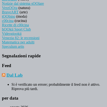
Notizie dal sistema sOOlare
VerzOOra
(natura)
BraveART
(arte)
tOObino
(moda)
c00cina
(cucina)
Ricette di c00cina
hOOkii Sport Club
Videogiookii
Venezia 82: le recensioni
Matematica per adulti
Speculum artis
Segnalazioni rapide
Feed
Dal Lab
Si è verificato un errore; probabilmente il feed non è attivo.
Riprova più tardi.
per data