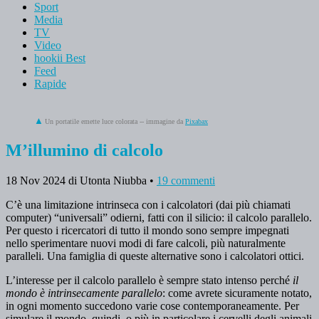
Sport
Media
TV
Video
hookii Best
Feed
Rapide
Un portatile emette luce colorata -- immagine da
Pixabax
M’illumino di calcolo
18 Nov 2024
di Utonta Niubba
•
19 commenti
C’è una limitazione intrinseca con i calcolatori (dai più chiamati
computer) “universali” odierni, fatti con il silicio: il calcolo parallelo.
Per questo i ricercatori di tutto il mondo sono sempre impegnati
nello sperimentare nuovi modi di fare calcoli, più naturalmente
paralleli. Una famiglia di queste alternative sono i calcolatori ottici.
L’interesse per il calcolo parallelo è sempre stato intenso perché
il
mondo è intrinsecamente parallelo
: come avrete sicuramente notato,
in ogni momento succedono varie cose contemporaneamente. Per
simulare il mondo, quindi, o più in particolare i cervelli degli animali