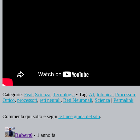
Categorie:
Feat
,
Scienza
,
Tecnologia
• Tag:
AI
,
fotonica
,
Processore
Ottico
,
processori
,
reti neurali
,
Reti Neuronali
,
Scienza
|
Permalink
Commenta qui sotto e segui
le linee guida del sito
.