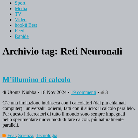
Sport
Media
TV
Video
hookii Best
Feed
Rapide
Archivio tag:
Reti Neuronali
M’illumino di calcolo
di Utonta Niubba • 18 Nov 2024 •
19 commenti
•
3
C’è una limitazione intrinseca con i calcolatori (dai più chiamati
computer) “universali” odierni, fatti con il silicio: il calcolo parallelo.
Per questo i ricercatori di tutto il mondo sono sempre impegnati
nello sperimentare nuovi modi di fare calcoli, più naturalmente
paralleli.
Feat
,
Scienza
,
Tecnologia