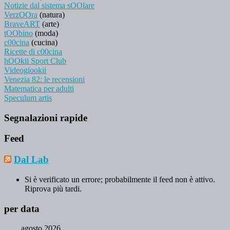
Notizie dal sistema sOOlare
VerzOOra
(natura)
BraveART
(arte)
tOObino
(moda)
c00cina
(cucina)
Ricette di c00cina
hOOkii Sport Club
Videogiookii
Venezia 82: le recensioni
Matematica per adulti
Speculum artis
Segnalazioni rapide
Feed
Dal Lab
Si è verificato un errore; probabilmente il feed non è attivo.
Riprova più tardi.
per data
agosto 2026