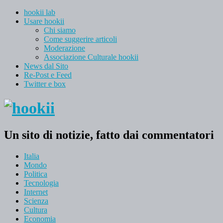
hookii lab
Usare hookii
Chi siamo
Come suggerire articoli
Moderazione
Associazione Culturale hookii
News dal Sito
Re-Post e Feed
Twitter e box
Un sito di notizie, fatto dai commentatori
Italia
Mondo
Politica
Tecnologia
Internet
Scienza
Cultura
Economia