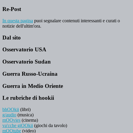
Re-Post
In questa pagina
puoi segnalare contenuti interessanti e curati o
notizie dell'ultim'ora.
Dal sito
Osservatorio USA
Osservatorio Sudan
Guerra Russo-Ucraina
Guerra in Medio Oriente
Le rubriche di hookii
bhOOkii
(libri)
g/audio
(musica)
mOOvies
(cinema)
va'cche giOOkii
(giochi da tavolo)
mOOtube
(video)