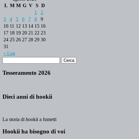
L
M
M
G
V
S
D
1
2
3
4
5
6
7
8
9
10
11
12
13
14
15
16
17
18
19
20
21
22
23
24
25
26
27
28
29
30
31
« Lug
Tesseramento 2026
Dieci anni di hookii
La storia di hookii a fumetti
Hookii ha bisogno di voi