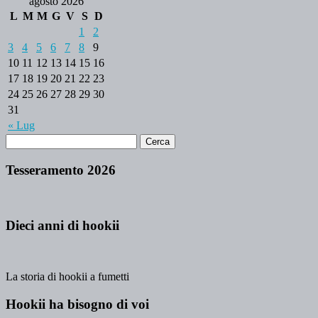
agosto 2026
L
M
M
G
V
S
D
1
2
3
4
5
6
7
8
9
10
11
12
13
14
15
16
17
18
19
20
21
22
23
24
25
26
27
28
29
30
31
« Lug
Tesseramento 2026
Dieci anni di hookii
La storia di hookii a fumetti
Hookii ha bisogno di voi