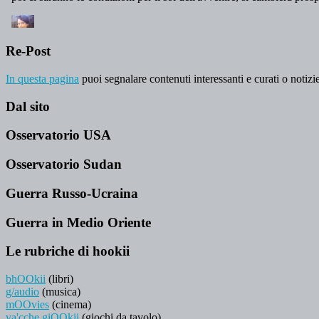
Re-Post
In questa pagina
puoi segnalare contenuti interessanti e curati o notizie
Dal sito
Osservatorio USA
Osservatorio Sudan
Guerra Russo-Ucraina
Guerra in Medio Oriente
Le rubriche di hookii
bhOOkii
(libri)
g/audio
(musica)
mOOvies
(cinema)
va'cche giOOkii
(giochi da tavolo)