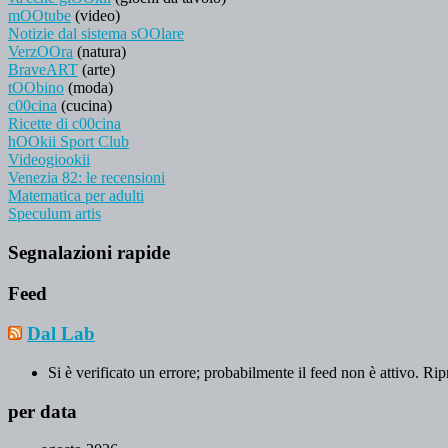
mOOtube
(video)
Notizie dal sistema sOOlare
VerzOOra
(natura)
BraveART
(arte)
tOObino
(moda)
c00cina
(cucina)
Ricette di c00cina
hOOkii Sport Club
Videogiookii
Venezia 82: le recensioni
Matematica per adulti
Speculum artis
Segnalazioni rapide
Feed
Dal Lab
Si è verificato un errore; probabilmente il feed non è attivo. Rip
per data