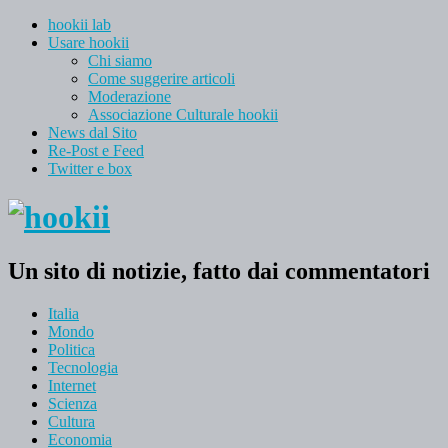
hookii lab
Usare hookii
Chi siamo
Come suggerire articoli
Moderazione
Associazione Culturale hookii
News dal Sito
Re-Post e Feed
Twitter e box
Un sito di notizie, fatto dai commentatori
Italia
Mondo
Politica
Tecnologia
Internet
Scienza
Cultura
Economia