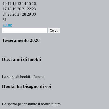
10
11
12
13
14
15
16
17
18
19
20
21
22
23
24
25
26
27
28
29
30
31
« Lug
Tesseramento 2026
Dieci anni di hookii
La storia di hookii a fumetti
Hookii ha bisogno di voi
Lo spazio per costruire il nostro futuro