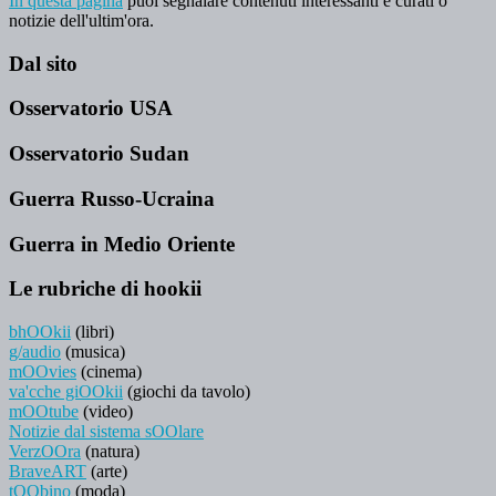
In questa pagina
puoi segnalare contenuti interessanti e curati o
notizie dell'ultim'ora.
Dal sito
Osservatorio USA
Osservatorio Sudan
Guerra Russo-Ucraina
Guerra in Medio Oriente
Le rubriche di hookii
bhOOkii
(libri)
g/audio
(musica)
mOOvies
(cinema)
va'cche giOOkii
(giochi da tavolo)
mOOtube
(video)
Notizie dal sistema sOOlare
VerzOOra
(natura)
BraveART
(arte)
tOObino
(moda)