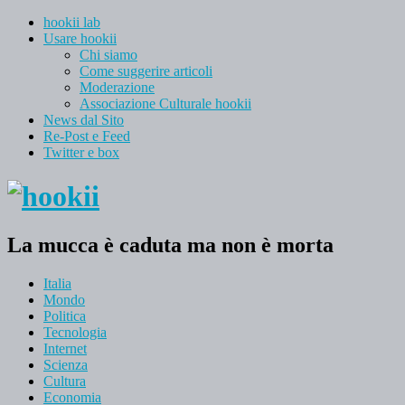
hookii lab
Usare hookii
Chi siamo
Come suggerire articoli
Moderazione
Associazione Culturale hookii
News dal Sito
Re-Post e Feed
Twitter e box
La mucca è caduta ma non è morta
Italia
Mondo
Politica
Tecnologia
Internet
Scienza
Cultura
Economia