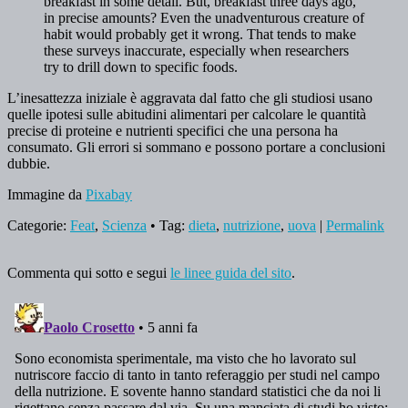
breakfast in some detail. But, breakfast three days ago,
in precise amounts? Even the unadventurous creature of
habit would probably get it wrong. That tends to make
these surveys inaccurate, especially when researchers
try to drill down to specific foods.
L’inesattezza iniziale è aggravata dal fatto che gli studiosi usano
quelle ipotesi sulle abitudini alimentari per calcolare le quantità
precise di proteine ​​e nutrienti specifici che una persona ha
consumato.
Gli errori si sommano e possono portare a conclusioni
dubbie.
Immagine da
Pixabay
Categorie:
Feat
,
Scienza
• Tag:
dieta
,
nutrizione
,
uova
|
Permalink
Commenta qui sotto e segui
le linee guida del sito
.