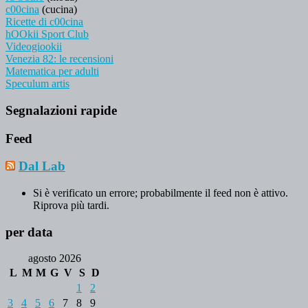
c00cina
(cucina)
Ricette di c00cina
hOOkii Sport Club
Videogiookii
Venezia 82: le recensioni
Matematica per adulti
Speculum artis
Segnalazioni rapide
Feed
Dal Lab
Si è verificato un errore; probabilmente il feed non è attivo.
Riprova più tardi.
per data
agosto 2026
L
M
M
G
V
S
D
1
2
3
4
5
6
7
8
9