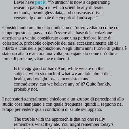
Lavie have
put it
, “’Nutrition’ is now a degenerating
research paradigm in which scientifically illiterate
methods, meaningless data, and consensus-driven
censorship dominate the empirical landscape.”
Considerando un alimento umile come l’uovo vediamo come col
tempo questo sia passato dall’essere
alla base della colazione
americana a venire considerato
come una pericolosa fonte di
colesterolo, probabile colpevole dei tassi eccezionalmente alti di
infarto e ictus nella popolazione.
Negli ultimi anni l’uovo di gallina è
stato riscattato e ancora una volta propagandato come un’ottima
fonte di proteine, vitamine e minerali.
Is the egg good or bad? And, while we are on the
subject, when so much of what we are told about diet,
health, and weight loss is inconsistent and
contradictory, can we believe any of it? Quite frankly,
probably not.
I ricercatori generalmente chiedono a un gruppo di partecipanti allo
studio cosa mangiano e con quale frequenza, quindi li seguono nel
tempo per vedere quali condizioni di salute sviluppano.
The trouble with the approach is that no one really
remembers what they ate. You might remember today’s