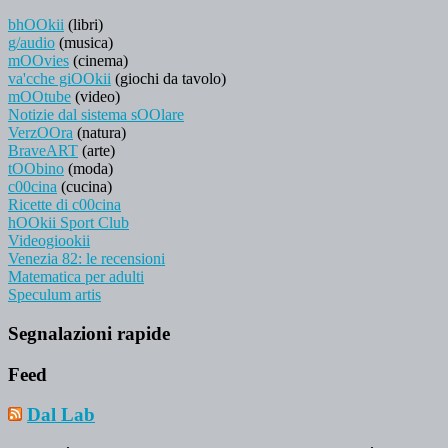
bhOOkii
(libri)
g/audio
(musica)
mOOvies
(cinema)
va'cche giOOkii
(giochi da tavolo)
mOOtube
(video)
Notizie dal sistema sOOlare
VerzOOra
(natura)
BraveART
(arte)
tOObino
(moda)
c00cina
(cucina)
Ricette di c00cina
hOOkii Sport Club
Videogiookii
Venezia 82: le recensioni
Matematica per adulti
Speculum artis
Segnalazioni rapide
Feed
Dal Lab