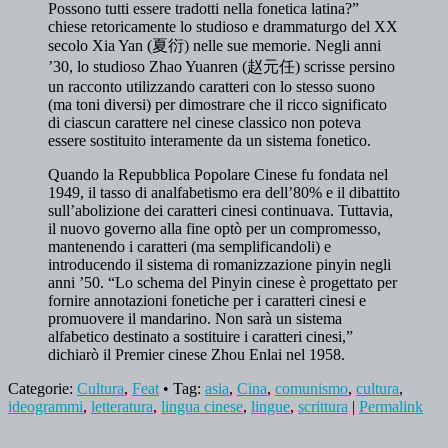
Possono tutti essere tradotti nella fonetica latina?”
chiese retoricamente lo studioso e drammaturgo del XX
secolo Xia Yan (夏衍) nelle sue memorie. Negli anni
’30, lo studioso Zhao Yuanren (赵元任) scrisse persino
un racconto utilizzando caratteri con lo stesso suono
(ma toni diversi) per dimostrare che il ricco significato
di ciascun carattere nel cinese classico non poteva
essere sostituito interamente da un sistema fonetico.
Quando la Repubblica Popolare Cinese fu fondata nel
1949, il tasso di analfabetismo era dell’80% e il dibattito
sull’abolizione dei caratteri cinesi continuava. Tuttavia,
il nuovo governo alla fine optò per un compromesso,
mantenendo i caratteri (ma semplificandoli) e
introducendo il sistema di romanizzazione pinyin negli
anni ’50. “Lo schema del Pinyin cinese è progettato per
fornire annotazioni fonetiche per i caratteri cinesi e
promuovere il mandarino. Non sarà un sistema
alfabetico destinato a sostituire i caratteri cinesi,”
dichiarò il Premier cinese Zhou Enlai nel 1958.
Categorie:
Cultura
,
Feat
• Tag:
asia
,
Cina
,
comunismo
,
cultura
,
ideogrammi
,
letteratura
,
lingua cinese
,
lingue
,
scrittura
|
Permalink