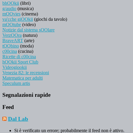
bhOOkii
(libri)
g/audio
(musica)
mOOvies
(cinema)
va'cche giOOkii
(giochi da tavolo)
mOOtube
(video)
Notizie dal sistema sOOlare
VerzOOra
(natura)
BraveART
(arte)
tOObino
(moda)
c00cina
(cucina)
Ricette di c00cina
hOOkii Sport Club
Videogiookii
Venezia 82: le recensioni
Matematica per adulti
Speculum artis
Segnalazioni rapide
Feed
Dal Lab
Si è verificato un errore; probabilmente il feed non è attivo.