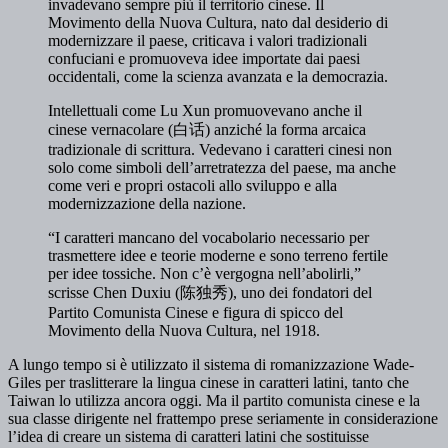
invadevano sempre più il territorio cinese. Il
Movimento della Nuova Cultura, nato dal desiderio di
modernizzare il paese, criticava i valori tradizionali
confuciani e promuoveva idee importate dai paesi
occidentali, come la scienza avanzata e la democrazia.
Intellettuali come Lu Xun promuovevano anche il
cinese vernacolare (白话) anziché la forma arcaica
tradizionale di scrittura. Vedevano i caratteri cinesi non
solo come simboli dell’arretratezza del paese, ma anche
come veri e propri ostacoli allo sviluppo e alla
modernizzazione della nazione.
“I caratteri mancano del vocabolario necessario per
trasmettere idee e teorie moderne e sono terreno fertile
per idee tossiche. Non c’è vergogna nell’abolirli,”
scrisse Chen Duxiu (陈独秀), uno dei fondatori del
Partito Comunista Cinese e figura di spicco del
Movimento della Nuova Cultura, nel 1918.
A lungo tempo si è utilizzato il sistema di romanizzazione Wade-
Giles per traslitterare la lingua cinese in caratteri latini, tanto che
Taiwan lo utilizza ancora oggi. Ma il partito comunista cinese e la
sua classe dirigente nel frattempo prese seriamente in considerazione
l’idea di creare un sistema di caratteri latini che sostituisse