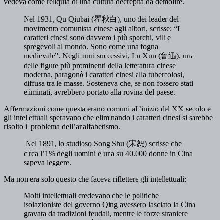
vedeva come reliquia di una cultura decrepita da demolire.
Nel 1931, Qu Qiubai (瞿秋白), uno dei leader del
movimento comunista cinese agli albori, scrisse: “I
caratteri cinesi sono davvero i più sporchi, vili e
spregevoli al mondo. Sono come una fogna
medievale”. Negli anni successivi, Lu Xun (鲁迅), una
delle figure più prominenti della letteratura cinese
moderna, paragonò i caratteri cinesi alla tubercolosi,
diffusa tra le masse. Sosteneva che, se non fossero stati
eliminati, avrebbero portato alla rovina del paese.
Affermazioni come questa erano comuni all’inizio del XX secolo e
gli intellettuali speravano che eliminando i caratteri cinesi si sarebbe
risolto il problema dell’analfabetismo.
Nel 1891, lo studioso Song Shu (宋恕) scrisse che
circa l’1% degli uomini e una su 40.000 donne in Cina
sapeva leggere.
Ma non era solo questo che faceva riflettere gli intellettuali:
Molti intellettuali credevano che le politiche
isolazioniste del governo Qing avessero lasciato la Cina
gravata da tradizioni feudali, mentre le forze straniere