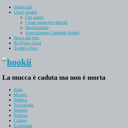
hookii lab
Usare hookii
Chi siamo
Come suggerire articoli
Moderazione
Associazione Culturale hookii
News dal Sito
Re-Post e Feed
Twitter e box
La mucca è caduta ma non è morta
Italia
Mondo
Politica
Tecnologia
Internet
Scienza
Cultura
Economia