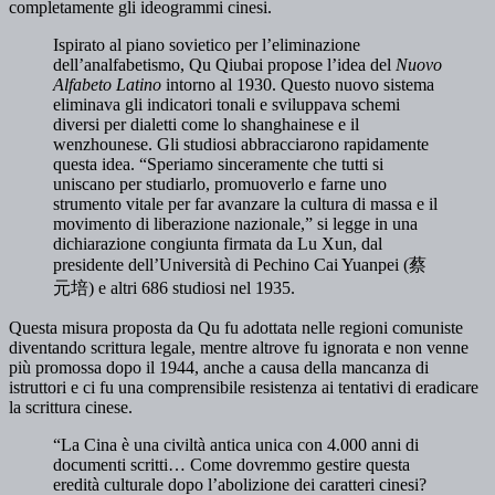
completamente gli ideogrammi cinesi.
Ispirato al piano sovietico per l’eliminazione
dell’analfabetismo, Qu Qiubai propose l’idea del
Nuovo
Alfabeto Latino
intorno al 1930. Questo nuovo sistema
eliminava gli indicatori tonali e sviluppava schemi
diversi per dialetti come lo shanghainese e il
wenzhounese. Gli studiosi abbracciarono rapidamente
questa idea. “Speriamo sinceramente che tutti si
uniscano per studiarlo, promuoverlo e farne uno
strumento vitale per far avanzare la cultura di massa e il
movimento di liberazione nazionale,” si legge in una
dichiarazione congiunta firmata da Lu Xun, dal
presidente dell’Università di Pechino Cai Yuanpei (蔡
元培) e altri 686 studiosi nel 1935.
Questa misura proposta da Qu fu adottata nelle regioni comuniste
diventando scrittura legale, mentre altrove fu ignorata e non venne
più promossa dopo il 1944, anche a causa della mancanza di
istruttori e ci fu una comprensibile resistenza ai tentativi di eradicare
la scrittura cinese.
“La Cina è una civiltà antica unica con 4.000 anni di
documenti scritti… Come dovremmo gestire questa
eredità culturale dopo l’abolizione dei caratteri cinesi?