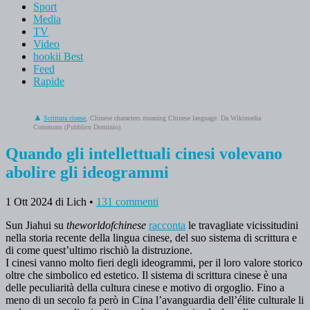
Sport
Media
TV
Video
hookii Best
Feed
Rapide
Scrittura cinese
, Chinese characters meaning Chinese language. Da Wikimedia
Commons (Pubblico Dominio)
Quando gli intellettuali cinesi volevano
abolire gli ideogrammi
1 Ott 2024
di Lich
•
131 commenti
Sun Jiahui su
theworldofchinese
racconta
le travagliate vicissitudini
nella storia recente della lingua cinese, del suo sistema di scrittura e
di come quest’ultimo rischiò la distruzione.
I cinesi vanno molto fieri degli ideogrammi, per il loro valore storico
oltre che simbolico ed estetico. Il sistema di scrittura cinese è una
delle peculiarità della cultura cinese e motivo di orgoglio. Fino a
meno di un secolo fa però in Cina l’avanguardia dell’élite culturale li