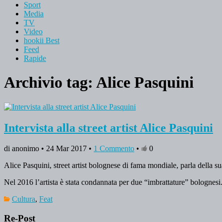
Sport
Media
TV
Video
hookii Best
Feed
Rapide
Archivio tag:
Alice Pasquini
Intervista alla street artist Alice Pasquini
di anonimo • 24 Mar 2017 •
1 Commento
•
0
Alice Pasquini, street artist bolognese di fama mondiale, parla della su
Nel 2016 l’artista è stata condannata per due “imbrattature” bolognesi
Cultura
,
Feat
Re-Post