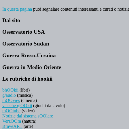
In questa pagina
puoi segnalare contenuti interessanti e curati o notizie
Dal sito
Osservatorio USA
Osservatorio Sudan
Guerra Russo-Ucraina
Guerra in Medio Oriente
Le rubriche di hookii
bhOOkii
(libri)
g/audio
(musica)
mOOvies
(cinema)
va'cche giOOkii
(giochi da tavolo)
mOOtube
(video)
Notizie dal sistema sOOlare
VerzOOra
(natura)
BraveART
(arte)