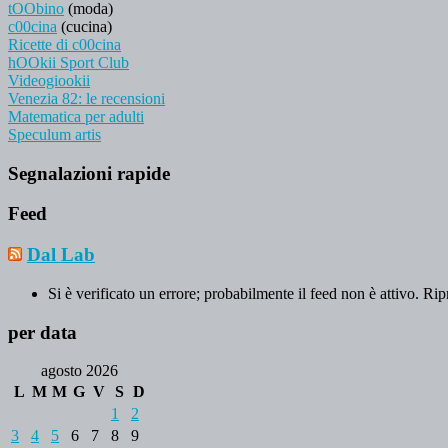
tOObino
(moda)
c00cina
(cucina)
Ricette di c00cina
hOOkii Sport Club
Videogiookii
Venezia 82: le recensioni
Matematica per adulti
Speculum artis
Segnalazioni rapide
Feed
Dal Lab
Si è verificato un errore; probabilmente il feed non è attivo. Rip
per data
agosto 2026
L
M
M
G
V
S
D
1
2
3
4
5
6
7
8
9