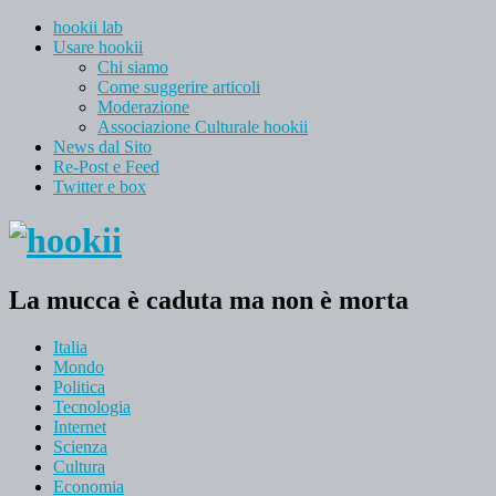
hookii lab
Usare hookii
Chi siamo
Come suggerire articoli
Moderazione
Associazione Culturale hookii
News dal Sito
Re-Post e Feed
Twitter e box
La mucca è caduta ma non è morta
Italia
Mondo
Politica
Tecnologia
Internet
Scienza
Cultura
Economia