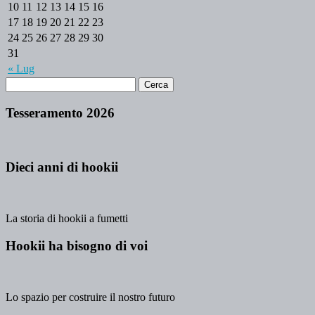
10
11
12
13
14
15
16
17
18
19
20
21
22
23
24
25
26
27
28
29
30
31
« Lug
Tesseramento 2026
Dieci anni di hookii
La storia di hookii a fumetti
Hookii ha bisogno di voi
Lo spazio per costruire il nostro futuro