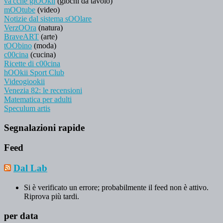
va'cche giOOkii
(giochi da tavolo)
mOOtube
(video)
Notizie dal sistema sOOlare
VerzOOra
(natura)
BraveART
(arte)
tOObino
(moda)
c00cina
(cucina)
Ricette di c00cina
hOOkii Sport Club
Videogiookii
Venezia 82: le recensioni
Matematica per adulti
Speculum artis
Segnalazioni rapide
Feed
Dal Lab
Si è verificato un errore; probabilmente il feed non è attivo.
Riprova più tardi.
per data