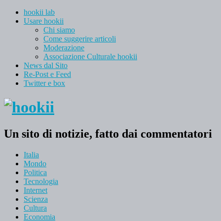
hookii lab
Usare hookii
Chi siamo
Come suggerire articoli
Moderazione
Associazione Culturale hookii
News dal Sito
Re-Post e Feed
Twitter e box
Un sito di notizie, fatto dai commentatori
Italia
Mondo
Politica
Tecnologia
Internet
Scienza
Cultura
Economia