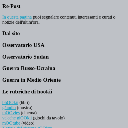
Re-Post
In questa pagina
puoi segnalare contenuti interessanti e curati o
notizie dell'ultim'ora.
Dal sito
Osservatorio USA
Osservatorio Sudan
Guerra Russo-Ucraina
Guerra in Medio Oriente
Le rubriche di hookii
bhOOkii
(libri)
g/audio
(musica)
mOOvies
(cinema)
va'cche giOOkii
(giochi da tavolo)
mOOtube
(video)