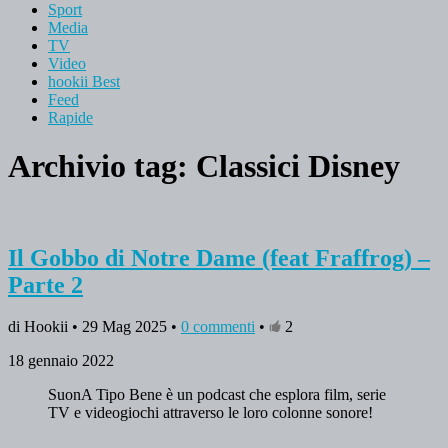
Sport
Media
TV
Video
hookii Best
Feed
Rapide
Archivio tag:
Classici Disney
Il Gobbo di Notre Dame (feat Fraffrog) –
Parte 2
di Hookii • 29 Mag 2025 •
0 commenti
•
2
18 gennaio 2022
SuonA Tipo Bene è un podcast che esplora film, serie
TV e videogiochi attraverso le loro colonne sonore!