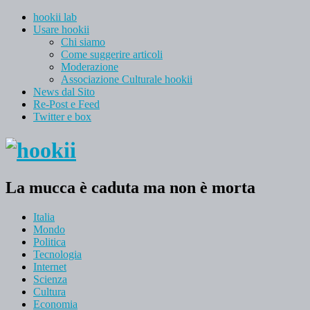
hookii lab
Usare hookii
Chi siamo
Come suggerire articoli
Moderazione
Associazione Culturale hookii
News dal Sito
Re-Post e Feed
Twitter e box
La mucca è caduta ma non è morta
Italia
Mondo
Politica
Tecnologia
Internet
Scienza
Cultura
Economia