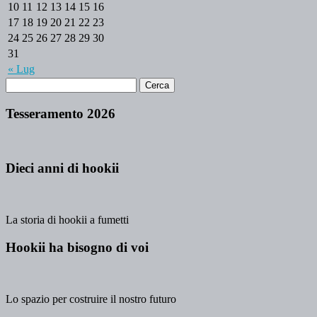
10
11
12
13
14
15
16
17
18
19
20
21
22
23
24
25
26
27
28
29
30
31
« Lug
Tesseramento 2026
Dieci anni di hookii
La storia di hookii a fumetti
Hookii ha bisogno di voi
Lo spazio per costruire il nostro futuro