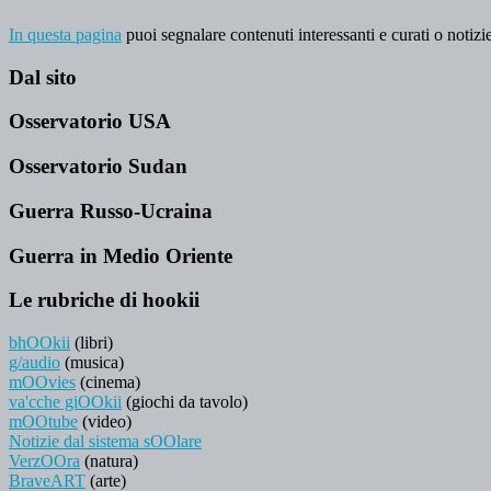
In questa pagina
puoi segnalare contenuti interessanti e curati o notizie
Dal sito
Osservatorio USA
Osservatorio Sudan
Guerra Russo-Ucraina
Guerra in Medio Oriente
Le rubriche di hookii
bhOOkii
(libri)
g/audio
(musica)
mOOvies
(cinema)
va'cche giOOkii
(giochi da tavolo)
mOOtube
(video)
Notizie dal sistema sOOlare
VerzOOra
(natura)
BraveART
(arte)