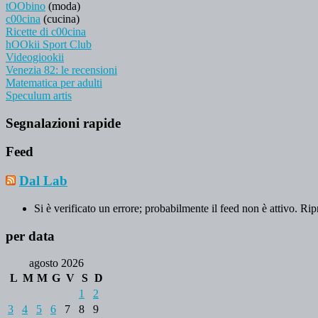
tOObino
(moda)
c00cina
(cucina)
Ricette di c00cina
hOOkii Sport Club
Videogiookii
Venezia 82: le recensioni
Matematica per adulti
Speculum artis
Segnalazioni rapide
Feed
Dal Lab
Si è verificato un errore; probabilmente il feed non è attivo. Rip
per data
agosto 2026
L
M
M
G
V
S
D
1
2
3
4
5
6
7
8
9