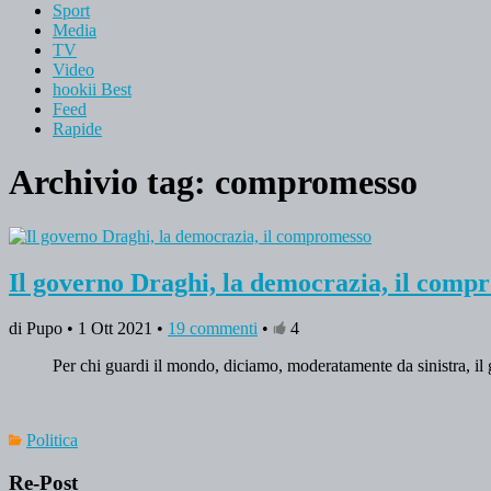
Sport
Media
TV
Video
hookii Best
Feed
Rapide
Archivio tag:
compromesso
Il governo Draghi, la democrazia, il comp
di Pupo • 1 Ott 2021 •
19 commenti
•
4
Per chi guardi il mondo, diciamo, moderatamente da sinistra, i
Politica
Re-Post