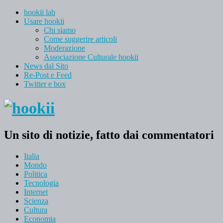
hookii lab
Usare hookii
Chi siamo
Come suggerire articoli
Moderazione
Associazione Culturale hookii
News dal Sito
Re-Post e Feed
Twitter e box
Un sito di notizie, fatto dai commentatori
Italia
Mondo
Politica
Tecnologia
Internet
Scienza
Cultura
Economia