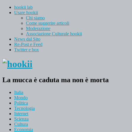
hookii lab
Usare hookii
Chi siamo
Come suggerire articoli
Moderazione
Associazione Culturale hookii
News dal Sito
Re-Post e Feed
Twitter e box
La mucca è caduta ma non è morta
Italia
Mondo
Politica
Tecnologia
Internet
Scienza
Cultura
Economia