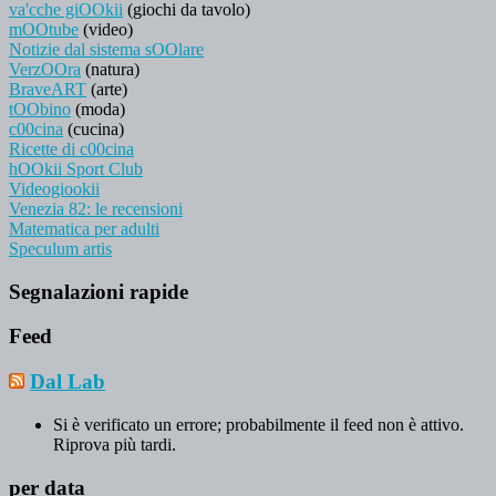
va'cche giOOkii
(giochi da tavolo)
mOOtube
(video)
Notizie dal sistema sOOlare
VerzOOra
(natura)
BraveART
(arte)
tOObino
(moda)
c00cina
(cucina)
Ricette di c00cina
hOOkii Sport Club
Videogiookii
Venezia 82: le recensioni
Matematica per adulti
Speculum artis
Segnalazioni rapide
Feed
Dal Lab
Si è verificato un errore; probabilmente il feed non è attivo.
Riprova più tardi.
per data