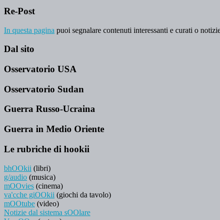
Re-Post
In questa pagina
puoi segnalare contenuti interessanti e curati o notizie
Dal sito
Osservatorio USA
Osservatorio Sudan
Guerra Russo-Ucraina
Guerra in Medio Oriente
Le rubriche di hookii
bhOOkii
(libri)
g/audio
(musica)
mOOvies
(cinema)
va'cche giOOkii
(giochi da tavolo)
mOOtube
(video)
Notizie dal sistema sOOlare