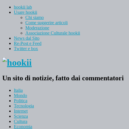
hookii lab
Usare hookii
Chi siamo
Come suggerire articoli
Moderazione
Associazione Culturale hookii
News dal Sito
Re-Post e Feed
Twitter e box
Un sito di notizie, fatto dai commentatori
Italia
Mondo
Politica
Tecnologia
Internet
Scienza
Cultura
Economia