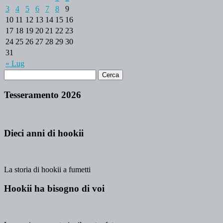
3
4
5
6
7
8
9
10
11
12
13
14
15
16
17
18
19
20
21
22
23
24
25
26
27
28
29
30
31
« Lug
Tesseramento 2026
Dieci anni di hookii
La storia di hookii a fumetti
Hookii ha bisogno di voi