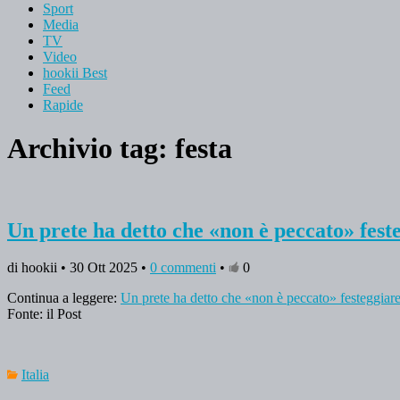
Sport
Media
TV
Video
hookii Best
Feed
Rapide
Archivio tag:
festa
Un prete ha detto che «non è peccato» fes
di hookii • 30 Ott 2025 •
0 commenti
•
0
Continua a leggere:
Un prete ha detto che «non è peccato» festeggia
Fonte: il Post
Italia