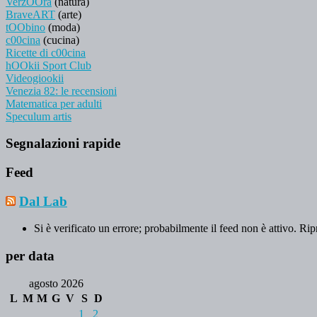
VerzOOra
(natura)
BraveART
(arte)
tOObino
(moda)
c00cina
(cucina)
Ricette di c00cina
hOOkii Sport Club
Videogiookii
Venezia 82: le recensioni
Matematica per adulti
Speculum artis
Segnalazioni rapide
Feed
Dal Lab
Si è verificato un errore; probabilmente il feed non è attivo. Rip
per data
agosto 2026
L
M
M
G
V
S
D
1
2