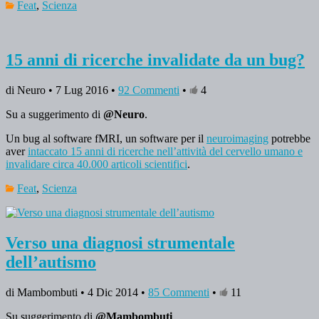
Feat
,
Scienza
15 anni di ricerche invalidate da un bug?
di Neuro • 7 Lug 2016 •
92 Commenti
•
4
Su a suggerimento di
@Neuro
.
Un bug al software fMRI, un software per il
neuroimaging
potrebbe
aver
intaccato 15 anni di ricerche nell’attività del cervello umano e
invalidare circa 40.000 articoli scientifici
.
Feat
,
Scienza
Verso una diagnosi strumentale
dell’autismo
di Mambombuti • 4 Dic 2014 •
85 Commenti
•
11
Su suggerimento di
@Mambombuti
.