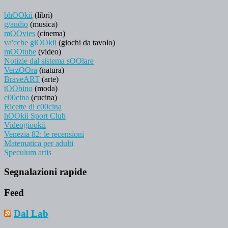
bhOOkii
(libri)
g/audio
(musica)
mOOvies
(cinema)
va'cche giOOkii
(giochi da tavolo)
mOOtube
(video)
Notizie dal sistema sOOlare
VerzOOra
(natura)
BraveART
(arte)
tOObino
(moda)
c00cina
(cucina)
Ricette di c00cina
hOOkii Sport Club
Videogiookii
Venezia 82: le recensioni
Matematica per adulti
Speculum artis
Segnalazioni rapide
Feed
Dal Lab