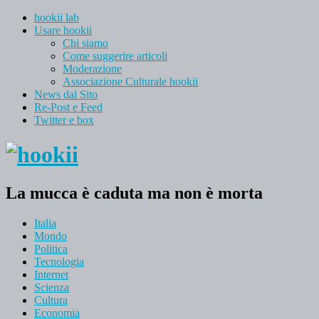
hookii lab
Usare hookii
Chi siamo
Come suggerire articoli
Moderazione
Associazione Culturale hookii
News dal Sito
Re-Post e Feed
Twitter e box
La mucca è caduta ma non è morta
Italia
Mondo
Politica
Tecnologia
Internet
Scienza
Cultura
Economia