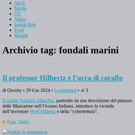
Sport
Media
TV
Video
hookii Best
Feed
Rapide
Archivio tag:
fondali marini
Il professor Hilbertz e l’arca di corallo
di Qwerty • 29 Giu 2024 •
6 commenti
•
3
Il canale Youtube Atlas Pro
, partendo da una descrizione del pianoro
delle Mascarene nell’Oceano Indiano, introduce la vicenda
dell’inventore
Wolf Hilbertz
e della “cybertettura”.
Feat
,
Video