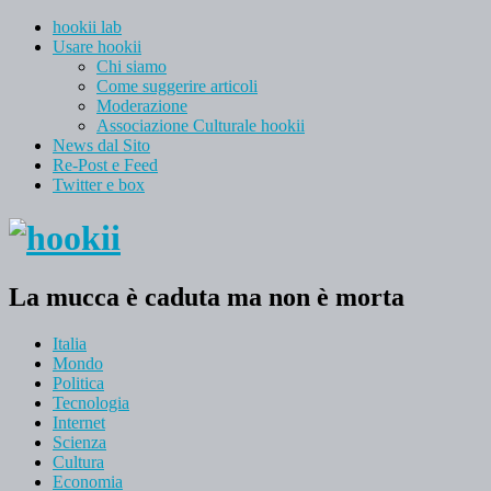
hookii lab
Usare hookii
Chi siamo
Come suggerire articoli
Moderazione
Associazione Culturale hookii
News dal Sito
Re-Post e Feed
Twitter e box
La mucca è caduta ma non è morta
Italia
Mondo
Politica
Tecnologia
Internet
Scienza
Cultura
Economia