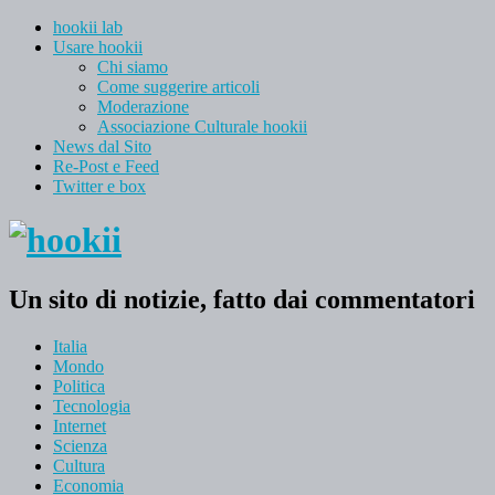
hookii lab
Usare hookii
Chi siamo
Come suggerire articoli
Moderazione
Associazione Culturale hookii
News dal Sito
Re-Post e Feed
Twitter e box
Un sito di notizie, fatto dai commentatori
Italia
Mondo
Politica
Tecnologia
Internet
Scienza
Cultura
Economia