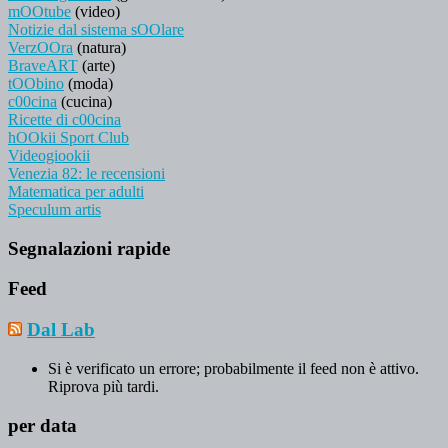
mOOtube
(video)
Notizie dal sistema sOOlare
VerzOOra
(natura)
BraveART
(arte)
tOObino
(moda)
c00cina
(cucina)
Ricette di c00cina
hOOkii Sport Club
Videogiookii
Venezia 82: le recensioni
Matematica per adulti
Speculum artis
Segnalazioni rapide
Feed
Dal Lab
Si è verificato un errore; probabilmente il feed non è attivo.
Riprova più tardi.
per data