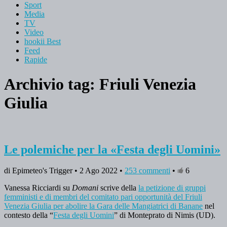
Sport
Media
TV
Video
hookii Best
Feed
Rapide
Archivio tag:
Friuli Venezia
Giulia
Le polemiche per la «Festa degli Uomini»
di Epimeteo's Trigger • 2 Ago 2022 •
253 commenti
•
6
Vanessa Ricciardi su
Domani
scrive della
la petizione di gruppi
femministi e di membri del comitato pari opportunità del Friuli
Venezia Giulia per abolire la Gara delle Mangiatrici di Banane
nel
contesto della “
Festa degli Uomini
” di Monteprato di Nimis (UD).