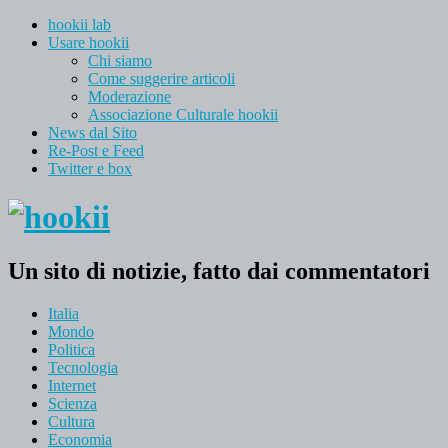
hookii lab
Usare hookii
Chi siamo
Come suggerire articoli
Moderazione
Associazione Culturale hookii
News dal Sito
Re-Post e Feed
Twitter e box
Un sito di notizie, fatto dai commentatori
Italia
Mondo
Politica
Tecnologia
Internet
Scienza
Cultura
Economia