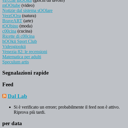
va'cche giOOkii
(giochi da tavolo)
mOOtube
(video)
Notizie dal sistema sOOlare
VerzOOra
(natura)
BraveART
(arte)
tOObino
(moda)
c00cina
(cucina)
Ricette di c00cina
hOOkii Sport Club
Videogiookii
Venezia 82: le recensioni
Matematica per adulti
Speculum artis
Segnalazioni rapide
Feed
Dal Lab
Si è verificato un errore; probabilmente il feed non è attivo.
Riprova più tardi.
per data