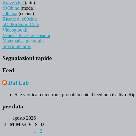
BraveART
(arte)
tOObino
(moda)
c00cina
(cucina)
Ricette di c00cina
hOOkii Sport Club
Videogiookii
Venezia 82: le recensioni
Matematica per adulti
Speculum artis
Segnalazioni rapide
Feed
Dal Lab
Si è verificato un errore; probabilmente il feed non è attivo. Rip
per data
agosto 2026
L
M
M
G
V
S
D
1
2