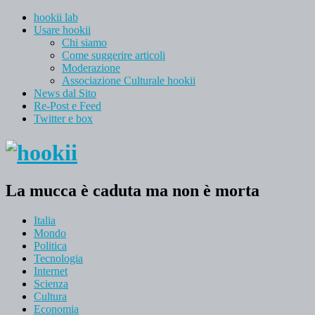
hookii lab
Usare hookii
Chi siamo
Come suggerire articoli
Moderazione
Associazione Culturale hookii
News dal Sito
Re-Post e Feed
Twitter e box
La mucca è caduta ma non è morta
Italia
Mondo
Politica
Tecnologia
Internet
Scienza
Cultura
Economia