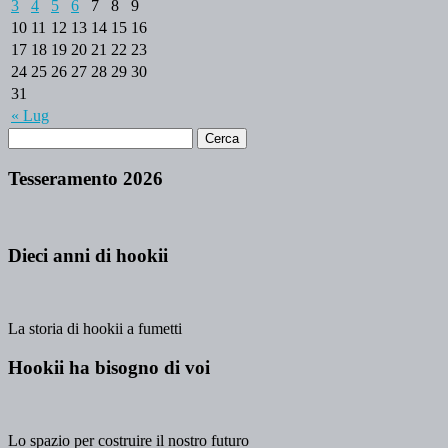
3
4
5
6
7
8
9
10
11
12
13
14
15
16
17
18
19
20
21
22
23
24
25
26
27
28
29
30
31
« Lug
Tesseramento 2026
Dieci anni di hookii
La storia di hookii a fumetti
Hookii ha bisogno di voi
Lo spazio per costruire il nostro futuro