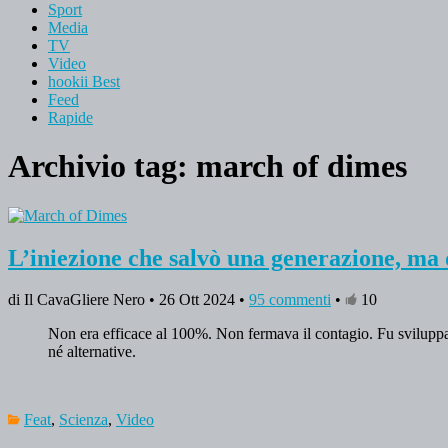
Sport
Media
TV
Video
hookii Best
Feed
Rapide
Archivio tag:
march of dimes
L’iniezione che salvò una generazione, ma d
di Il CavaGliere Nero • 26 Ott 2024 •
95 commenti
•
10
Non era efficace al 100%. Non fermava il contagio. Fu sviluppat
né alternative.
Feat
,
Scienza
,
Video