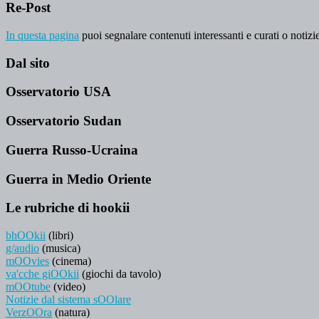
Re-Post
In questa pagina
puoi segnalare contenuti interessanti e curati o notizie
Dal sito
Osservatorio USA
Osservatorio Sudan
Guerra Russo-Ucraina
Guerra in Medio Oriente
Le rubriche di hookii
bhOOkii
(libri)
g/audio
(musica)
mOOvies
(cinema)
va'cche giOOkii
(giochi da tavolo)
mOOtube
(video)
Notizie dal sistema sOOlare
VerzOOra
(natura)