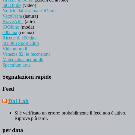
mOOtube
(video)
Notizie dal sistema sOOlare
VerzOOra
(natura)
BraveART
(arte)
tOObino
(moda)
c00cina
(cucina)
Ricette di c00cina
hOOkii Sport Club
Videogiookii
Venezia 82: le recensioni
Matematica per adulti
Speculum artis
Segnalazioni rapide
Feed
Dal Lab
Si è verificato un errore; probabilmente il feed non è attivo.
Riprova più tardi.
per data