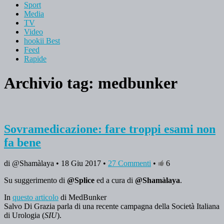
Sport
Media
TV
Video
hookii Best
Feed
Rapide
Archivio tag:
medbunker
Sovramedicazione: fare troppi esami non
fa bene
di @Shamàlaya • 18 Giu 2017 •
27 Commenti
•
6
Su suggerimento di
@Splice
ed a cura di
@Shamàlaya
.
In
questo articolo
di MedBunker
Salvo Di Grazia parla di una recente campagna della Società Italiana
di Urologia (
SIU
).