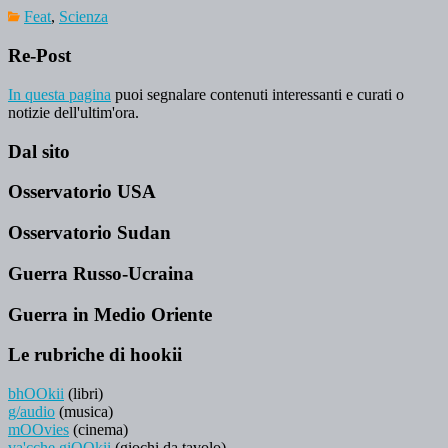
Feat
,
Scienza
Re-Post
In questa pagina
puoi segnalare contenuti interessanti e curati o
notizie dell'ultim'ora.
Dal sito
Osservatorio USA
Osservatorio Sudan
Guerra Russo-Ucraina
Guerra in Medio Oriente
Le rubriche di hookii
bhOOkii
(libri)
g/audio
(musica)
mOOvies
(cinema)
va'cche giOOkii
(giochi da tavolo)