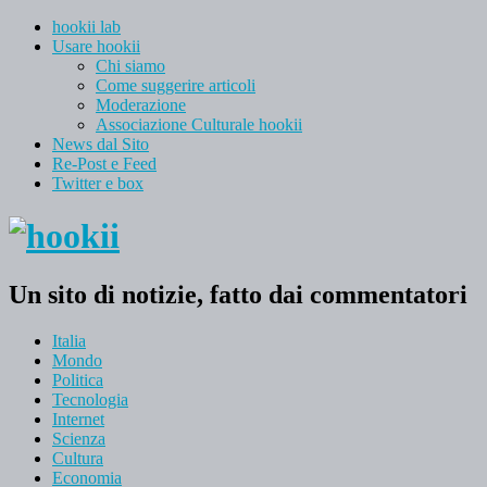
hookii lab
Usare hookii
Chi siamo
Come suggerire articoli
Moderazione
Associazione Culturale hookii
News dal Sito
Re-Post e Feed
Twitter e box
Un sito di notizie, fatto dai commentatori
Italia
Mondo
Politica
Tecnologia
Internet
Scienza
Cultura
Economia