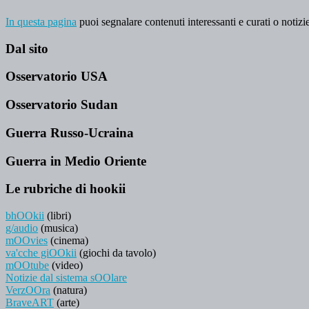
In questa pagina
puoi segnalare contenuti interessanti e curati o notizie
Dal sito
Osservatorio USA
Osservatorio Sudan
Guerra Russo-Ucraina
Guerra in Medio Oriente
Le rubriche di hookii
bhOOkii
(libri)
g/audio
(musica)
mOOvies
(cinema)
va'cche giOOkii
(giochi da tavolo)
mOOtube
(video)
Notizie dal sistema sOOlare
VerzOOra
(natura)
BraveART
(arte)