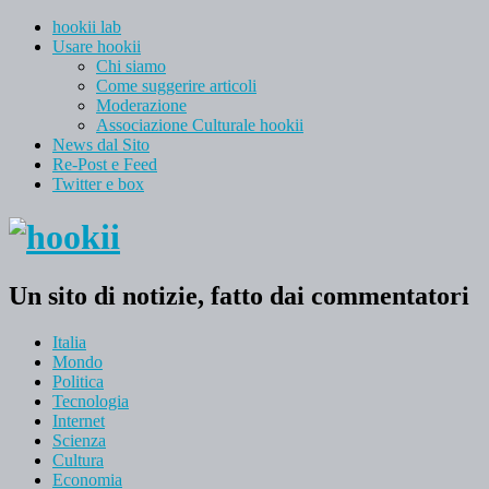
hookii lab
Usare hookii
Chi siamo
Come suggerire articoli
Moderazione
Associazione Culturale hookii
News dal Sito
Re-Post e Feed
Twitter e box
Un sito di notizie, fatto dai commentatori
Italia
Mondo
Politica
Tecnologia
Internet
Scienza
Cultura
Economia