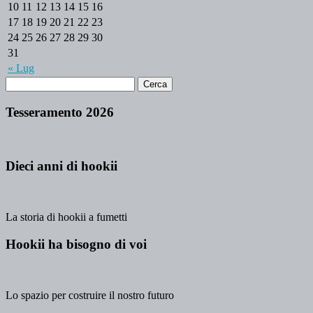
10
11
12
13
14
15
16
17
18
19
20
21
22
23
24
25
26
27
28
29
30
31
« Lug
Tesseramento 2026
Dieci anni di hookii
La storia di hookii a fumetti
Hookii ha bisogno di voi
Lo spazio per costruire il nostro futuro