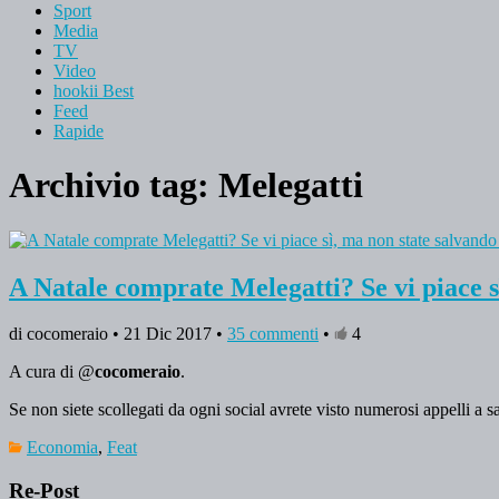
Sport
Media
TV
Video
hookii Best
Feed
Rapide
Archivio tag:
Melegatti
A Natale comprate Melegatti? Se vi piace s
di cocomeraio • 21 Dic 2017 •
35 commenti
•
4
A cura di @
cocomeraio
.
Se non siete scollegati da ogni social avrete visto numerosi appelli a s
Economia
,
Feat
Re-Post