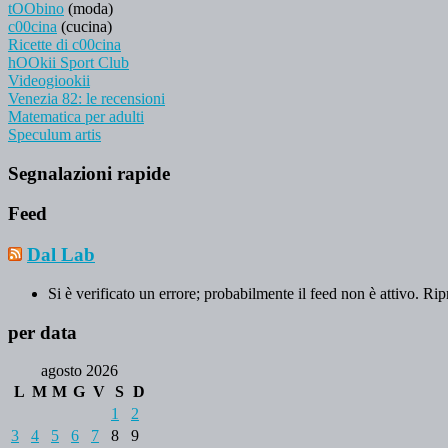
tOObino
(moda)
c00cina
(cucina)
Ricette di c00cina
hOOkii Sport Club
Videogiookii
Venezia 82: le recensioni
Matematica per adulti
Speculum artis
Segnalazioni rapide
Feed
Dal Lab
Si è verificato un errore; probabilmente il feed non è attivo. Rip
per data
agosto 2026
L
M
M
G
V
S
D
1
2
3
4
5
6
7
8
9