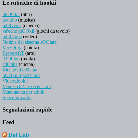
Le rubriche di hookii
bhOOkii
(libri)
g/audio
(musica)
mOOvies
(cinema)
va'cche giOOkii
(giochi da tavolo)
mOOtube
(video)
Notizie dal sistema sOOlare
VerzOOra
(natura)
BraveART
(arte)
tOObino
(moda)
c00cina
(cucina)
Ricette di c00cina
hOOkii Sport Club
Videogiookii
Venezia 82: le recensioni
Matematica per adulti
Speculum artis
Segnalazioni rapide
Feed
Dal Lab