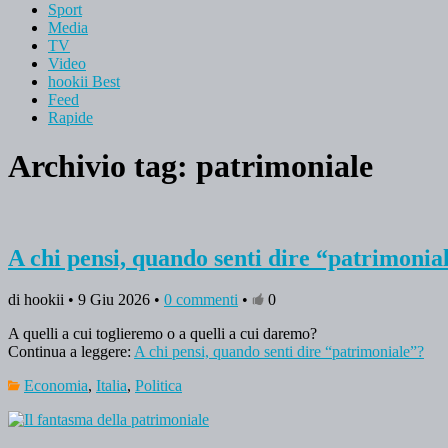
Sport
Media
TV
Video
hookii Best
Feed
Rapide
Archivio tag:
patrimoniale
A chi pensi, quando senti dire “patrimonia
di hookii • 9 Giu 2026 •
0 commenti
•
0
A quelli a cui toglieremo o a quelli a cui daremo?
Continua a leggere:
A chi pensi, quando senti dire “patrimoniale”?
Economia
,
Italia
,
Politica