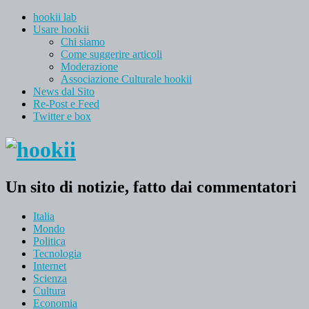
hookii lab
Usare hookii
Chi siamo
Come suggerire articoli
Moderazione
Associazione Culturale hookii
News dal Sito
Re-Post e Feed
Twitter e box
Un sito di notizie, fatto dai commentatori
Italia
Mondo
Politica
Tecnologia
Internet
Scienza
Cultura
Economia