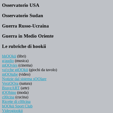
Osservatorio USA
Osservatorio Sudan
Guerra Russo-Ucraina
Guerra in Medio Oriente
Le rubriche di hookii
bhOOkii
(libri)
g/audio
(musica)
mOOvies
(cinema)
va'cche giOOkii
(giochi da tavolo)
mOOtube
(video)
Notizie dal sistema sOOlare
VerzOOra
(natura)
BraveART
(arte)
tOObino
(moda)
c00cina
(cucina)
Ricette di c00cina
hOOkii Sport Club
Videogiookii