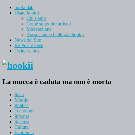
hookii lab
Usare hookii
Chi siamo
Come suggerire articoli
Moderazione
Associazione Culturale hookii
News dal Sito
Re-Post e Feed
Twitter e box
La mucca è caduta ma non è morta
Italia
Mondo
Politica
Tecnologia
Internet
Scienza
Cultura
Economia