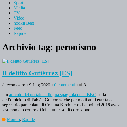
Sport
Media
TV
Video
hookii Best
Feed
Rapide
Archivio tag:
peronismo
Il delitto Gutiérrez [ES]
di ecomostro • 9 Lug 2020 •
0 commenti
•
3
Un
articolo del portale in lingua spagnola della BBC
parla
dell’omicidio di Fabián Gutiérrez, che per molti anni era stato
segretario particolare di Cristina Kirchner e che poi nel 2018 aveva
testimoniato contro di lei in un caso di corruzione.
Mondo
,
Rapide