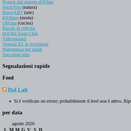
Notizie dal sistema sOOlare
VerzOOra
(natura)
BraveART
(arte)
tOObino
(moda)
c00cina
(cucina)
Ricette di c00cina
hOOkii Sport Club
Videogiookii
Venezia 82: le recensioni
Matematica per adulti
Speculum artis
Segnalazioni rapide
Feed
Dal Lab
Si è verificato un errore; probabilmente il feed non è attivo. Rip
per data
agosto 2026
L
M
M
G
V
S
D