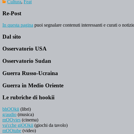
Cultura
,
Feat
Re-Post
In questa pagina
puoi segnalare contenuti interessanti e curati o notizie
Dal sito
Osservatorio USA
Osservatorio Sudan
Guerra Russo-Ucraina
Guerra in Medio Oriente
Le rubriche di hookii
bhOOkii
(libri)
g/audio
(musica)
mOOvies
(cinema)
va'cche giOOkii
(giochi da tavolo)
mOOtube
(video)