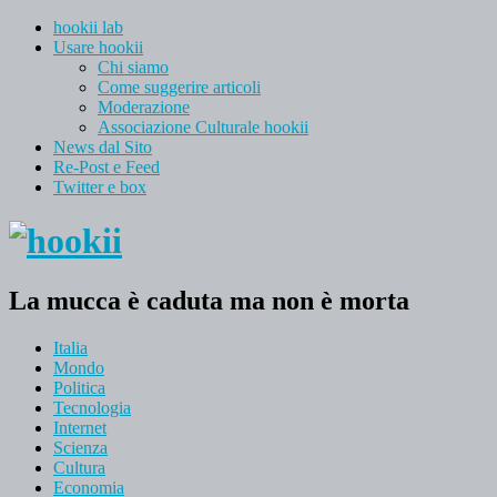
hookii lab
Usare hookii
Chi siamo
Come suggerire articoli
Moderazione
Associazione Culturale hookii
News dal Sito
Re-Post e Feed
Twitter e box
La mucca è caduta ma non è morta
Italia
Mondo
Politica
Tecnologia
Internet
Scienza
Cultura
Economia