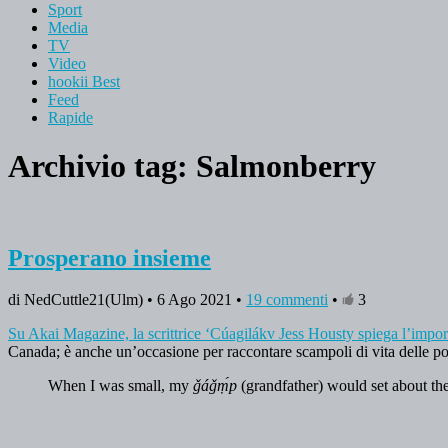
Sport
Media
TV
Video
hookii Best
Feed
Rapide
Archivio tag:
Salmonberry
Prosperano insieme
di NedCuttle21(Ulm) • 6 Ago 2021 •
19 commenti
•
3
Su Akai Magazine, la scrittrice ‘Cúagilákv Jess Housty spiega l’impo
Canada; è anche un’occasione per raccontare scampoli di vita delle po
When I was small, my
ǧáǧṃ́p
(grandfather) would set about the