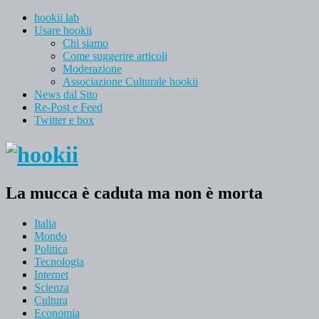
hookii lab
Usare hookii
Chi siamo
Come suggerire articoli
Moderazione
Associazione Culturale hookii
News dal Sito
Re-Post e Feed
Twitter e box
La mucca è caduta ma non è morta
Italia
Mondo
Politica
Tecnologia
Internet
Scienza
Cultura
Economia