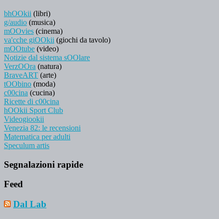
bhOOkii
(libri)
g/audio
(musica)
mOOvies
(cinema)
va'cche giOOkii
(giochi da tavolo)
mOOtube
(video)
Notizie dal sistema sOOlare
VerzOOra
(natura)
BraveART
(arte)
tOObino
(moda)
c00cina
(cucina)
Ricette di c00cina
hOOkii Sport Club
Videogiookii
Venezia 82: le recensioni
Matematica per adulti
Speculum artis
Segnalazioni rapide
Feed
Dal Lab