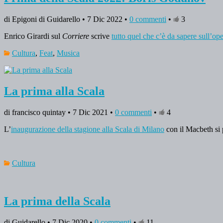
di Epigoni di Guidarello • 7 Dic 2022 •
0 commenti
•
3
Enrico Girardi sul
Corriere
scrive
tutto quel che c’è da sapere sull’o
Cultura
,
Feat
,
Musica
La prima alla Scala
di francisco quintay • 7 Dic 2021 •
0 commenti
•
4
L’
inaugurazione della stagione alla Scala di Milano
con il Macbeth si 
Cultura
La prima della Scala
di Guidarello • 7 Dic 2020 •
0 commenti
•
11