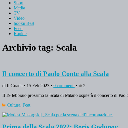
Sport
Media
TV
Video
hookii Best
Feed
Rapide
Archivio tag:
Scala
Il concerto di Paolo Conte alla Scala
di Il Guada • 15 Feb 2023 •
0 commenti
•
2
Il 19 febbraio prossimo la Scala di Milano ospiterà il concerto di Pao
Cultura
,
Feat
Prima della Scala 2022: Boris Godunov