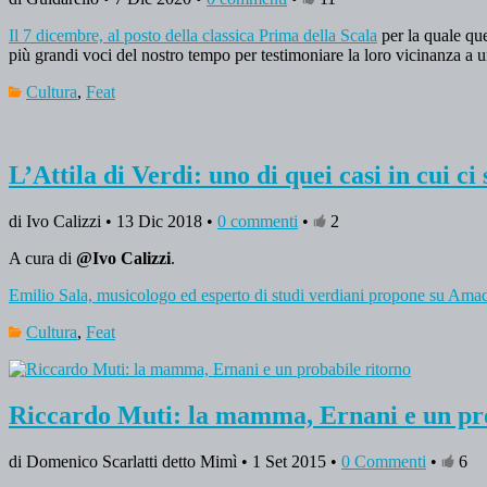
Il 7 dicembre, al posto della classica Prima della Scala
per la quale que
più grandi voci del nostro tempo per testimoniare la loro vicinanza a u
Cultura
,
Feat
L’Attila di Verdi: uno di quei casi in cui ci
di Ivo Calizzi • 13 Dic 2018 •
0 commenti
•
2
A cura di
@Ivo Calizzi
.
Emilio Sala, musicologo ed esperto di studi verdiani propone su Ama
Cultura
,
Feat
Riccardo Muti: la mamma, Ernani e un pro
di Domenico Scarlatti detto Mimì • 1 Set 2015 •
0 Commenti
•
6