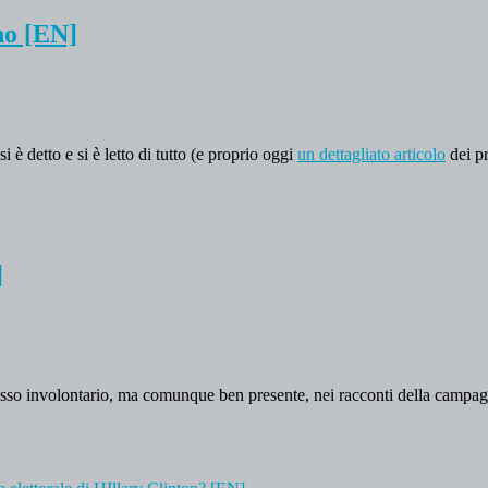
no [EN]
è detto e si è letto di tutto (e proprio oggi
un dettagliato articolo
dei p
]
sso involontario, ma comunque ben presente, nei racconti della campagn