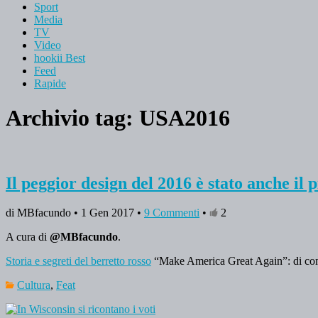
Sport
Media
TV
Video
hookii Best
Feed
Rapide
Archivio tag:
USA2016
Il peggior design del 2016 è stato anche il 
di MBfacundo • 1 Gen 2017 •
9 Commenti
•
2
A cura di
@MBfacundo
.
Storia e segreti del berretto rosso
“Make America Great Again”: di come 
Cultura
,
Feat