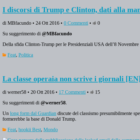
I discorsi di Trump e Clinton, dati alla ma
di MBfacundo • 24 Ott 2016 •
0 Commenti
•
0
Su suggerimento di
@MBfacundo
Della sfida Clinton-Trump per le Presidenziali USA dell’8 Novembre si 
Feat
,
Politica
La classe operaia non scrive i giornali [EN
di werner58 • 20 Ott 2016 •
17 Commenti
•
15
Su suggerimenti di
@werner58
.
Un
long form dal Guardian
discute del classismo presumibilmente spe
formerebbe la base di Donald Trump.
Feat
,
hookii Best
,
Mondo