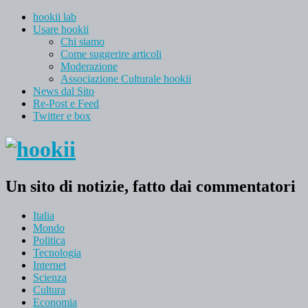
hookii lab
Usare hookii
Chi siamo
Come suggerire articoli
Moderazione
Associazione Culturale hookii
News dal Sito
Re-Post e Feed
Twitter e box
Un sito di notizie, fatto dai commentatori
Italia
Mondo
Politica
Tecnologia
Internet
Scienza
Cultura
Economia