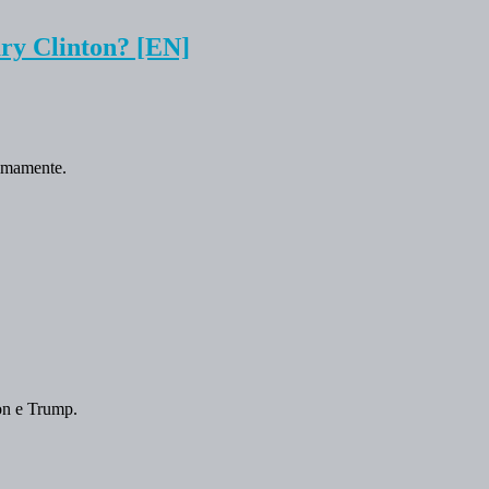
ary Clinton? [EN]
timamente.
nton e Trump.